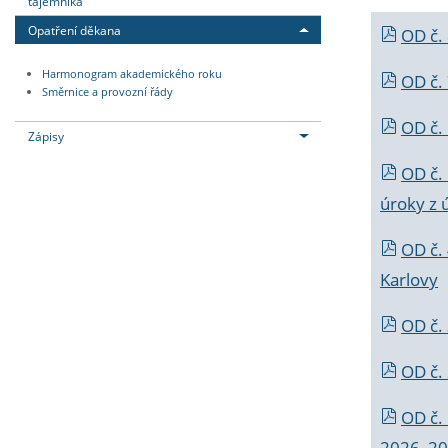
tajemníka
Opatření děkana
OD č.
Harmonogram akademického roku
OD č.
Směrnice a provozní řády
OD č. 
Zápisy
OD č.
úroky z 
OD č.
Karlovy
OD č. 
OD č.
OD č.
2026_202