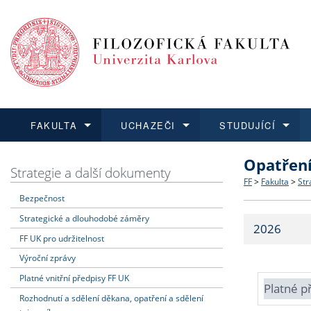
FAKULTA
UCHAZEČI
STUDUJÍCÍ
Opatřen
FAKULTA
UCHAZEČI
STUDUJÍCÍ
VĚDA A VÝZKUM
ZAHRANIČÍ
Struktura a
Co studova
Bakalářsk
O vědě a 
Aktuální n
Strategie a další dokumenty
FF
>
Fakulta
>
Str
Bezpečnost
Dozvědět se více
Podat přihlášku
Dozvědět se více
Dozvědět se více
Dozvědět se více
Strategie 
Učitelské 
Doktorské
Akademické
Vyjíždějící
Strategické a dlouhodobé záměry
2026
Podpora a
Informace 
Rigorózní 
Granty a p
Přijíždějíc
FF UK pro udržitelnost
Výroční zprávy
Absolventi
Vyjíždějíc
Platné vnitřní předpisy FF UK
Platné p
Rozhodnutí a sdělení děkana, opatření a sdělení
Fakultní š