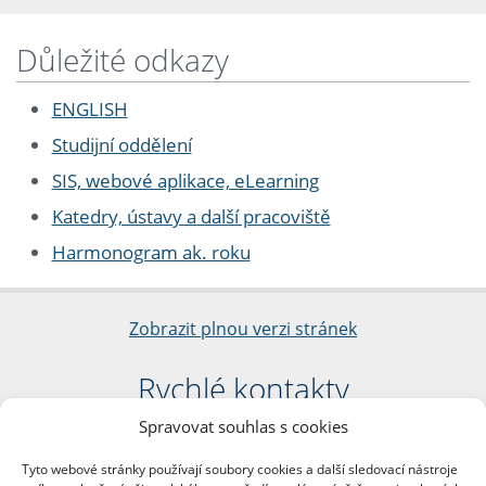
Důležité odkazy
ENGLISH
Studijní oddělení
SIS, webové aplikace, eLearning
Katedry, ústavy a další pracoviště
Harmonogram ak. roku
Zobrazit plnou verzi stránek
Rychlé kontakty
Spravovat souhlas s cookies
Filozofická fakulta
Univerzita Karlova
Tyto webové stránky používají soubory cookies a další sledovací nástroje
nám. Jana Palacha 1/2