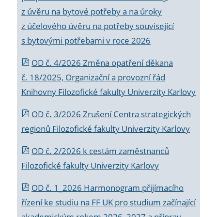
z úvěru na bytové potřeby a na úroky
z účelového úvěru na potřeby související
s bytovými potřebami v roce 2026
OD č. 4/2026 Změna opatření děkana
č. 18/2025, Organizační a provozní řád
Knihovny Filozofické fakulty Univerzity Karlovy
OD č. 3/2026 Zrušení Centra strategických
regionů Filozofické fakulty Univerzity Karlovy
OD č. 2/2026 k
cestám zaměstnanců
Filozofické fakulty Univerzity Karlovy
OD č. 1_2026 Harmonogram přijímacího
řízení ke studiu na FF UK pro studium začínající
akademickým rokem 2026_2027 a příprav