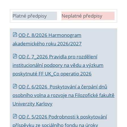
Platné předpisy
Neplatné předpisy
OD č. 8/2026 Harmonogram
akademického roku 2026/2027
OD č. 7_2026 Pravidla pro rozdělení
institucionální podpory na vědu a výzkum
poskytnuté FF UK_Co operatio 2026
OD č. 6/2026 Poskytování a čerpání dnů
osobního volna a rozvoje na Filozofické fakultě
Univerzity Karlovy
OD č. 5/2026 Podrobnosti k poskytování
příspěvku ze sociálního fondu na úroky