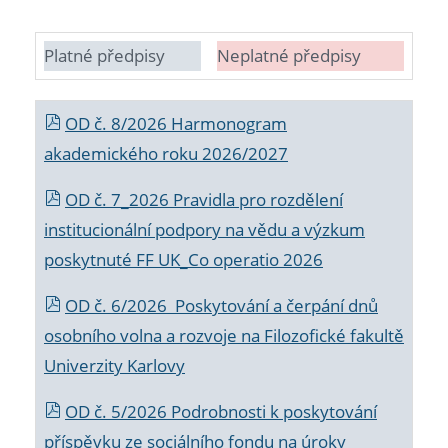
Platné předpisy
Neplatné předpisy
OD č. 8/2026 Harmonogram
akademického roku 2026/2027
OD č. 7_2026 Pravidla pro rozdělení
institucionální podpory na vědu a výzkum
poskytnuté FF UK_Co operatio 2026
OD č. 6/2026 Poskytování a čerpání dnů
osobního volna a rozvoje na Filozofické fakultě
Univerzity Karlovy
OD č. 5/2026 Podrobnosti k poskytování
příspěvku ze sociálního fondu na úroky