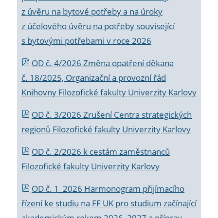
z úvěru na bytové potřeby a na úroky
z účelového úvěru na potřeby související
s bytovými potřebami v roce 2026
OD č. 4/2026 Změna opatření děkana
č. 18/2025, Organizační a provozní řád
Knihovny Filozofické fakulty Univerzity Karlovy
OD č. 3/2026 Zrušení Centra strategických
regionů Filozofické fakulty Univerzity Karlovy
OD č. 2/2026 k
cestám zaměstnanců
Filozofické fakulty Univerzity Karlovy
OD č. 1_2026 Harmonogram přijímacího
řízení ke studiu na FF UK pro studium začínající
akademickým rokem 2026_2027 a příprav