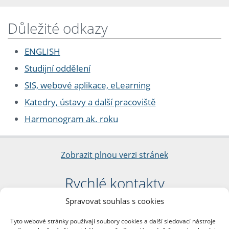
Důležité odkazy
ENGLISH
Studijní oddělení
SIS, webové aplikace, eLearning
Katedry, ústavy a další pracoviště
Harmonogram ak. roku
Zobrazit plnou verzi stránek
Rychlé kontakty
Spravovat souhlas s cookies
Filozofická fakulta
Univerzita Karlova
Tyto webové stránky používají soubory cookies a další sledovací nástroje
nám. Jana Palacha 1/2