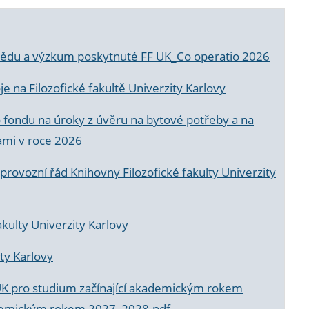
a vědu a výzkum poskytnuté FF UK_Co operatio 2026
 na Filozofické fakultě Univerzity Karlovy
o fondu na úroky z úvěru na bytové potřeby a na
ami v roce 2026
rovozní řád Knihovny Filozofické fakulty Univerzity
akulty Univerzity Karlovy
ty Karlovy
UK pro studium začínající akademickým rokem
akademickým rokem 2027_2028.pdf