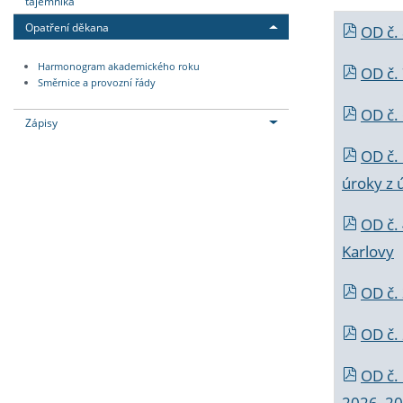
tajemníka
Opatření děkana
OD č.
Harmonogram akademického roku
OD č.
Směrnice a provozní řády
OD č. 
Zápisy
OD č.
úroky z 
OD č.
Karlovy
OD č. 
OD č.
OD č.
2026_202