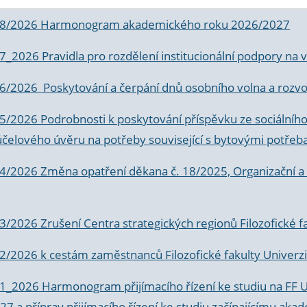
 8/2026 Harmonogram akademického roku 2026/2027
 7_2026 Pravidla pro rozdělení institucionální podpory n
6/2026 Poskytování a čerpání dnů osobního volna a rozvoje
 5/2026 Podrobnosti k poskytování příspěvku ze sociálníh
účelového úvěru na potřeby související s bytovými potřeb
 4/2026 Změna opatření děkana č. 18/2025, Organizační a p
3/2026 Zrušení Centra strategických regionů Filozofické f
 2/2026 k
cestám zaměstnanců Filozofické fakulty Univerzi
 1_2026 Harmonogram přijímacího řízení ke studiu na FF 
7 a příprav přijímacího řízení ke studiu začínajícímu 