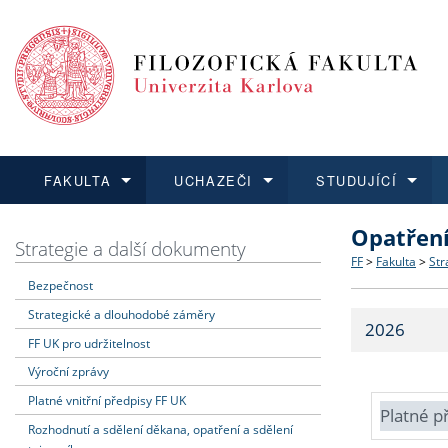
FAKULTA
UCHAZEČI
STUDUJÍCÍ
Opatřen
FAKULTA
UCHAZEČI
STUDUJÍCÍ
VĚDA A VÝZKUM
ZAHRANIČÍ
Struktura a
Co studova
Bakalářsk
O vědě a 
Aktuální n
Strategie a další dokumenty
FF
>
Fakulta
>
Str
Bezpečnost
Dozvědět se více
Podat přihlášku
Dozvědět se více
Dozvědět se více
Dozvědět se více
Strategie 
Učitelské 
Doktorské
Akademické
Vyjíždějící
Strategické a dlouhodobé záměry
2026
Podpora a
Informace 
Rigorózní 
Granty a p
Přijíždějíc
FF UK pro udržitelnost
Výroční zprávy
Absolventi
Vyjíždějíc
Platné vnitřní předpisy FF UK
Platné p
Rozhodnutí a sdělení děkana, opatření a sdělení
Fakultní š