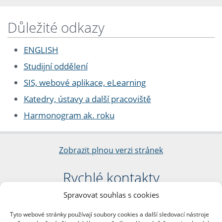
Důležité odkazy
ENGLISH
Studijní oddělení
SIS, webové aplikace, eLearning
Katedry, ústavy a další pracoviště
Harmonogram ak. roku
Zobrazit plnou verzi stránek
Rychlé kontakty
Spravovat souhlas s cookies
Filozofická fakulta
Univerzita Karlova
Tyto webové stránky používají soubory cookies a další sledovací nástroje
nám. Jana Palacha 1/2