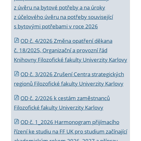
z úvěru na bytové potřeby a na úroky
z účelového úvěru na potřeby související
s bytovými potřebami v roce 2026
OD č. 4/2026 Změna opatření děkana
č. 18/2025, Organizační a provozní řád
Knihovny Filozofické fakulty Univerzity Karlovy
OD č. 3/2026 Zrušení Centra strategických
regionů Filozofické fakulty Univerzity Karlovy
OD č. 2/2026 k
cestám zaměstnanců
Filozofické fakulty Univerzity Karlovy
OD č. 1_2026 Harmonogram přijímacího
řízení ke studiu na FF UK pro studium začínající
akademickým rokem 2026_2027 a příprav