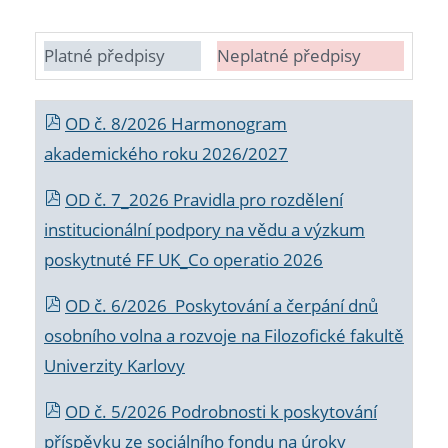
Platné předpisy
Neplatné předpisy
OD č. 8/2026 Harmonogram
akademického roku 2026/2027
OD č. 7_2026 Pravidla pro rozdělení
institucionální podpory na vědu a výzkum
poskytnuté FF UK_Co operatio 2026
OD č. 6/2026 Poskytování a čerpání dnů
osobního volna a rozvoje na Filozofické fakultě
Univerzity Karlovy
OD č. 5/2026 Podrobnosti k poskytování
příspěvku ze sociálního fondu na úroky