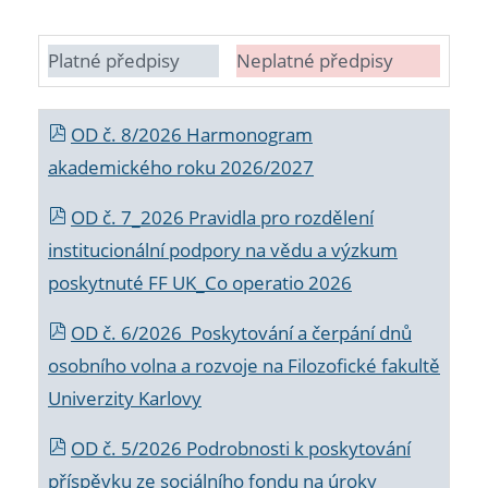
Platné předpisy
Neplatné předpisy
OD č. 8/2026 Harmonogram
akademického roku 2026/2027
OD č. 7_2026 Pravidla pro rozdělení
institucionální podpory na vědu a výzkum
poskytnuté FF UK_Co operatio 2026
OD č. 6/2026 Poskytování a čerpání dnů
osobního volna a rozvoje na Filozofické fakultě
Univerzity Karlovy
OD č. 5/2026 Podrobnosti k poskytování
příspěvku ze sociálního fondu na úroky