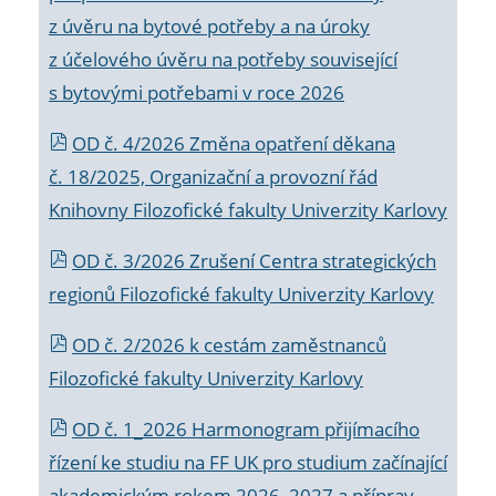
z úvěru na bytové potřeby a na úroky
z účelového úvěru na potřeby související
s bytovými potřebami v roce 2026
OD č. 4/2026 Změna opatření děkana
č. 18/2025, Organizační a provozní řád
Knihovny Filozofické fakulty Univerzity Karlovy
OD č. 3/2026 Zrušení Centra strategických
regionů Filozofické fakulty Univerzity Karlovy
OD č. 2/2026 k
cestám zaměstnanců
Filozofické fakulty Univerzity Karlovy
OD č. 1_2026 Harmonogram přijímacího
řízení ke studiu na FF UK pro studium začínající
akademickým rokem 2026_2027 a příprav