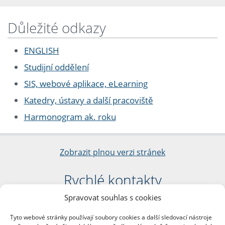
Důležité odkazy
ENGLISH
Studijní oddělení
SIS, webové aplikace, eLearning
Katedry, ústavy a další pracoviště
Harmonogram ak. roku
Zobrazit plnou verzi stránek
Rychlé kontakty
Spravovat souhlas s cookies
Filozofická fakulta
Univerzita Karlova
Tyto webové stránky používají soubory cookies a další sledovací nástroje
nám. Jana Palacha 1/2