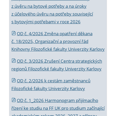
z úvěru na bytové potřeby a na úroky
z účelového úvěru na potřeby související
s bytovými potřebami v roce 2026
OD č. 4/2026 Změna opatření děkana
č. 18/2025, Organizační a provozní řád
Knihovny Filozofické fakulty Univerzity Karlovy
OD č. 3/2026 Zrušení Centra strategických
regionů Filozofické fakulty Univerzity Karlovy
OD č. 2/2026 k
cestám zaměstnanců
Filozofické fakulty Univerzity Karlovy
OD č. 1_2026 Harmonogram přijímacího
řízení ke studiu na FF UK pro studium začínající
akademickým rokem 2026_2027 a příprav