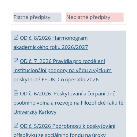
Platné předpisy
Neplatné předpisy
OD č. 8/2026 Harmonogram
akademického roku 2026/2027
OD č. 7_2026 Pravidla pro rozdělení
institucionální podpory na vědu a výzkum
poskytnuté FF UK_Co operatio 2026
OD č. 6/2026 Poskytování a čerpání dnů
osobního volna a rozvoje na Filozofické fakultě
Univerzity Karlovy
OD č. 5/2026 Podrobnosti k poskytování
příspěvku ze sociálního fondu na úroky