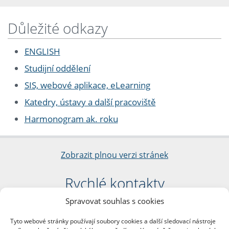
Důležité odkazy
ENGLISH
Studijní oddělení
SIS, webové aplikace, eLearning
Katedry, ústavy a další pracoviště
Harmonogram ak. roku
Zobrazit plnou verzi stránek
Rychlé kontakty
Spravovat souhlas s cookies
Filozofická fakulta
Univerzita Karlova
Tyto webové stránky používají soubory cookies a další sledovací nástroje
nám. Jana Palacha 1/2