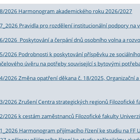
 8/2026 Harmonogram akademického roku 2026/2027
 7_2026 Pravidla pro rozdělení institucionální podpory n
6/2026 Poskytování a čerpání dnů osobního volna a rozvoje
 5/2026 Podrobnosti k poskytování příspěvku ze sociálníh
účelového úvěru na potřeby související s bytovými potřeb
 4/2026 Změna opatření děkana č. 18/2025, Organizační a p
3/2026 Zrušení Centra strategických regionů Filozofické f
 2/2026 k
cestám zaměstnanců Filozofické fakulty Univerzi
 1_2026 Harmonogram přijímacího řízení ke studiu na FF 
7 a příprav přijímacího řízení ke studiu začínajícímu 