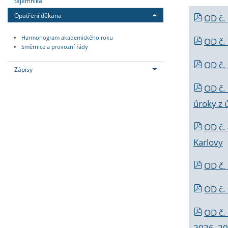
tajemníka
Opatření děkana
OD č.
Harmonogram akademického roku
OD č.
Směrnice a provozní řády
OD č. 
Zápisy
OD č.
úroky z 
OD č.
Karlovy
OD č. 
OD č.
OD č.
2026_202