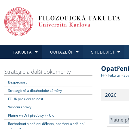
FAKULTA
UCHAZEČI
STUDUJÍCÍ
Opatřen
FAKULTA
UCHAZEČI
STUDUJÍCÍ
VĚDA A VÝZKUM
ZAHRANIČÍ
Struktura a
Co studova
Bakalářsk
O vědě a 
Aktuální n
Strategie a další dokumenty
FF
>
Fakulta
>
Str
Bezpečnost
Dozvědět se více
Podat přihlášku
Dozvědět se více
Dozvědět se více
Dozvědět se více
Strategie 
Učitelské 
Doktorské
Akademické
Vyjíždějící
Strategické a dlouhodobé záměry
2026
Podpora a
Informace 
Rigorózní 
Granty a p
Přijíždějíc
FF UK pro udržitelnost
Výroční zprávy
Absolventi
Vyjíždějíc
Platné vnitřní předpisy FF UK
Platné p
Rozhodnutí a sdělení děkana, opatření a sdělení
Fakultní š