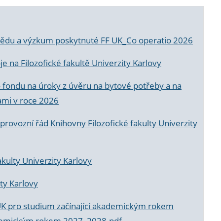
a vědu a výzkum poskytnuté FF UK_Co operatio 2026
 na Filozofické fakultě Univerzity Karlovy
o fondu na úroky z úvěru na bytové potřeby a na
ami v roce 2026
rovozní řád Knihovny Filozofické fakulty Univerzity
akulty Univerzity Karlovy
ty Karlovy
UK pro studium začínající akademickým rokem
akademickým rokem 2027_2028.pdf