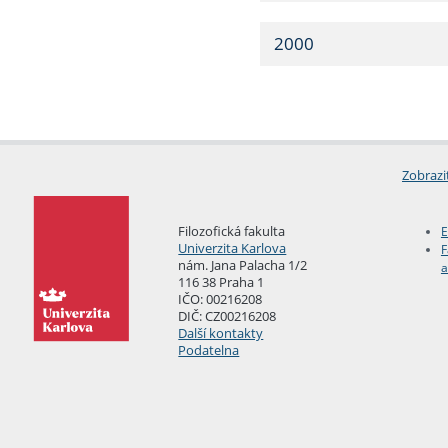
2000
Zobrazi
Filozofická fakulta
E
Univerzita Karlova
F
nám. Jana Palacha 1/2
a
116 38 Praha 1
IČO: 00216208
DIČ: CZ00216208
Další kontakty
Podatelna