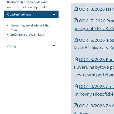
Rozhodnutí a sdělení děkana,
opatření a sdělení tajemníka
OD č. 8/2026 Ha
Opatření děkana
OD č. 7_2026 Prav
Harmonogram akademického
poskytnuté FF UK_C
roku
Směrnice a provozní řády
OD č. 6/2026 Posk
Zápisy
fakultě Univerzity K
OD č. 5/2026 Podr
z úvěru na bytové po
s bytovými potřebam
OD č. 4/2026 Změ
Knihovny Filozofické
OD č. 3/2026 Zruš
Karlovy