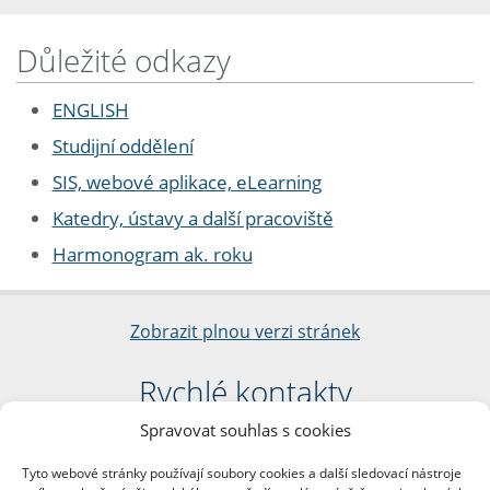
Důležité odkazy
ENGLISH
Studijní oddělení
SIS, webové aplikace, eLearning
Katedry, ústavy a další pracoviště
Harmonogram ak. roku
Zobrazit plnou verzi stránek
Rychlé kontakty
Spravovat souhlas s cookies
Filozofická fakulta
Univerzita Karlova
Tyto webové stránky používají soubory cookies a další sledovací nástroje
nám. Jana Palacha 1/2