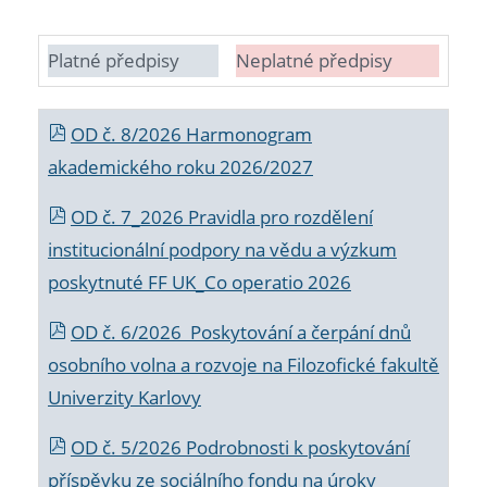
Platné předpisy
Neplatné předpisy
OD č. 8/2026 Harmonogram
akademického roku 2026/2027
OD č. 7_2026 Pravidla pro rozdělení
institucionální podpory na vědu a výzkum
poskytnuté FF UK_Co operatio 2026
OD č. 6/2026 Poskytování a čerpání dnů
osobního volna a rozvoje na Filozofické fakultě
Univerzity Karlovy
OD č. 5/2026 Podrobnosti k poskytování
příspěvku ze sociálního fondu na úroky