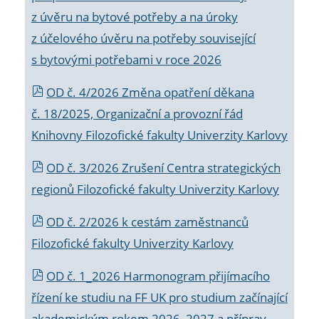
z úvěru na bytové potřeby a na úroky
z účelového úvěru na potřeby související
s bytovými potřebami v roce 2026
OD č. 4/2026 Změna opatření děkana
č. 18/2025, Organizační a provozní řád
Knihovny Filozofické fakulty Univerzity Karlovy
OD č. 3/2026 Zrušení Centra strategických
regionů Filozofické fakulty Univerzity Karlovy
OD č. 2/2026 k
cestám zaměstnanců
Filozofické fakulty Univerzity Karlovy
OD č. 1_2026 Harmonogram přijímacího
řízení ke studiu na FF UK pro studium začínající
akademickým rokem 2026_2027 a příprav