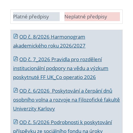
Platné předpisy
Neplatné předpisy
OD č. 8/2026 Harmonogram
akademického roku 2026/2027
OD č. 7_2026 Pravidla pro rozdělení
institucionální podpory na vědu a výzkum
poskytnuté FF UK_Co operatio 2026
OD č. 6/2026 Poskytování a čerpání dnů
osobního volna a rozvoje na Filozofické fakultě
Univerzity Karlovy
OD č. 5/2026 Podrobnosti k poskytování
příspěvku ze sociálního fondu na úroky