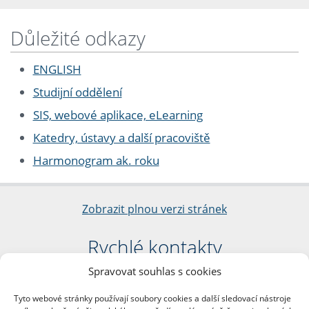
Důležité odkazy
ENGLISH
Studijní oddělení
SIS, webové aplikace, eLearning
Katedry, ústavy a další pracoviště
Harmonogram ak. roku
Zobrazit plnou verzi stránek
Rychlé kontakty
Spravovat souhlas s cookies
Filozofická fakulta
Univerzita Karlova
Tyto webové stránky používají soubory cookies a další sledovací nástroje
nám. Jana Palacha 1/2