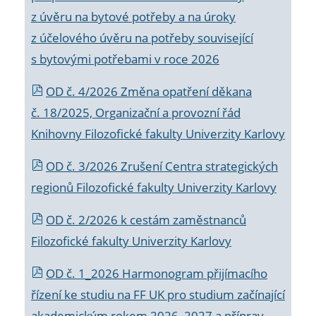
z úvěru na bytové potřeby a na úroky
z účelového úvěru na potřeby související
s bytovými potřebami v roce 2026
OD č. 4/2026 Změna opatření děkana
č. 18/2025, Organizační a provozní řád
Knihovny Filozofické fakulty Univerzity Karlovy
OD č. 3/2026 Zrušení Centra strategických
regionů Filozofické fakulty Univerzity Karlovy
OD č. 2/2026 k
cestám zaměstnanců
Filozofické fakulty Univerzity Karlovy
OD č. 1_2026 Harmonogram přijímacího
řízení ke studiu na FF UK pro studium začínající
akademickým rokem 2026_2027 a příprav