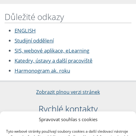
Důležité odkazy
ENGLISH
Studijní oddělení
SIS, webové aplikace, eLearning
Katedry, ústavy a další pracoviště
Harmonogram ak. roku
Zobrazit plnou verzi stránek
Rychlé kontakty
Spravovat souhlas s cookies
Filozofická fakulta
Univerzita Karlova
Tyto webové stránky používají soubory cookies a další sledovací nástroje
nám. Jana Palacha 1/2