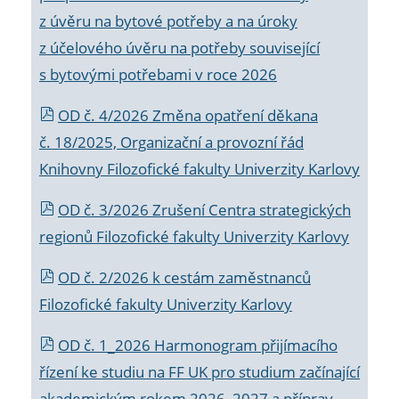
z úvěru na bytové potřeby a na úroky
z účelového úvěru na potřeby související
s bytovými potřebami v roce 2026
OD č. 4/2026 Změna opatření děkana
č. 18/2025, Organizační a provozní řád
Knihovny Filozofické fakulty Univerzity Karlovy
OD č. 3/2026 Zrušení Centra strategických
regionů Filozofické fakulty Univerzity Karlovy
OD č. 2/2026 k
cestám zaměstnanců
Filozofické fakulty Univerzity Karlovy
OD č. 1_2026 Harmonogram přijímacího
řízení ke studiu na FF UK pro studium začínající
akademickým rokem 2026_2027 a příprav