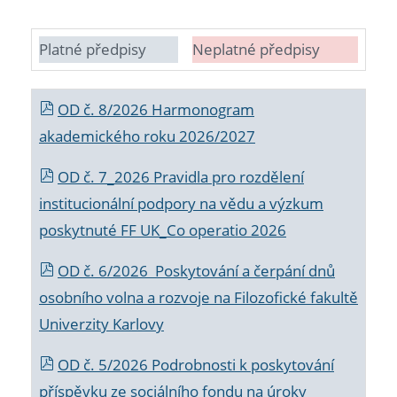
Platné předpisy
Neplatné předpisy
OD č. 8/2026 Harmonogram
akademického roku 2026/2027
OD č. 7_2026 Pravidla pro rozdělení
institucionální podpory na vědu a výzkum
poskytnuté FF UK_Co operatio 2026
OD č. 6/2026 Poskytování a čerpání dnů
osobního volna a rozvoje na Filozofické fakultě
Univerzity Karlovy
OD č. 5/2026 Podrobnosti k poskytování
příspěvku ze sociálního fondu na úroky