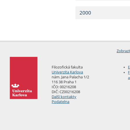
2000
Zobrazi
Filozofická fakulta
E
Univerzita Karlova
F
nám. Jana Palacha 1/2
a
116 38 Praha 1
IČO: 00216208
DIČ: CZ00216208
Další kontakty
Podatelna