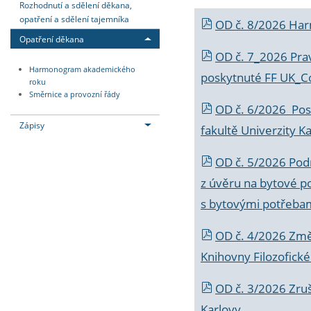
Rozhodnutí a sdělení děkana,
opatření a sdělení tajemníka
OD č. 8/2026 Ha
Opatření děkana
OD č. 7_2026 Prav
Harmonogram akademického
poskytnuté FF UK_C
roku
Směrnice a provozní řády
OD č. 6/2026 Posk
Zápisy
fakultě Univerzity K
OD č. 5/2026 Podr
z úvěru na bytové po
s bytovými potřebam
OD č. 4/2026 Změ
Knihovny Filozofické
OD č. 3/2026 Zruš
Karlovy