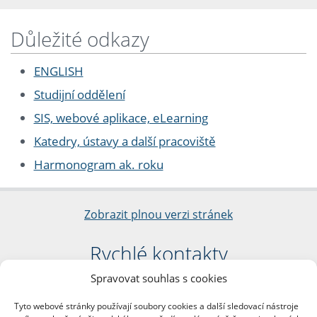
Důležité odkazy
ENGLISH
Studijní oddělení
SIS, webové aplikace, eLearning
Katedry, ústavy a další pracoviště
Harmonogram ak. roku
Zobrazit plnou verzi stránek
Rychlé kontakty
Spravovat souhlas s cookies
Filozofická fakulta
Univerzita Karlova
Tyto webové stránky používají soubory cookies a další sledovací nástroje
nám. Jana Palacha 1/2