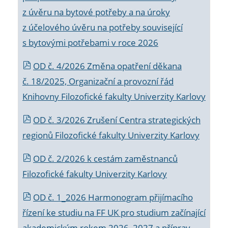
z úvěru na bytové potřeby a na úroky
z účelového úvěru na potřeby související
s bytovými potřebami v roce 2026
OD č. 4/2026 Změna opatření děkana
č. 18/2025, Organizační a provozní řád
Knihovny Filozofické fakulty Univerzity Karlovy
OD č. 3/2026 Zrušení Centra strategických
regionů Filozofické fakulty Univerzity Karlovy
OD č. 2/2026 k
cestám zaměstnanců
Filozofické fakulty Univerzity Karlovy
OD č. 1_2026 Harmonogram přijímacího
řízení ke studiu na FF UK pro studium začínající
akademickým rokem 2026_2027 a příprav