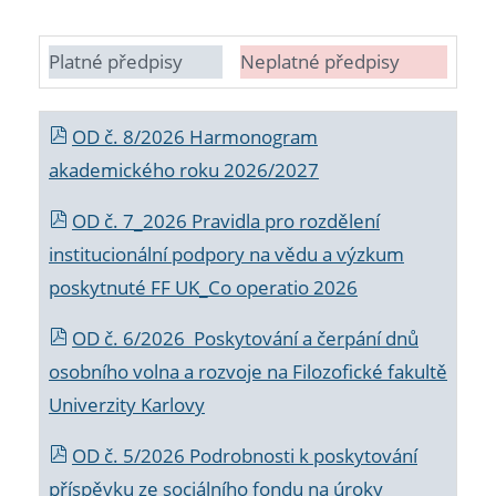
Platné předpisy
Neplatné předpisy
OD č. 8/2026 Harmonogram
akademického roku 2026/2027
OD č. 7_2026 Pravidla pro rozdělení
institucionální podpory na vědu a výzkum
poskytnuté FF UK_Co operatio 2026
OD č. 6/2026 Poskytování a čerpání dnů
osobního volna a rozvoje na Filozofické fakultě
Univerzity Karlovy
OD č. 5/2026 Podrobnosti k poskytování
příspěvku ze sociálního fondu na úroky