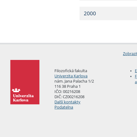
2000
Zobrazi
Filozofická fakulta
E
Univerzita Karlova
F
nám. Jana Palacha 1/2
a
116 38 Praha 1
IČO: 00216208
DIČ: CZ00216208
Další kontakty
Podatelna