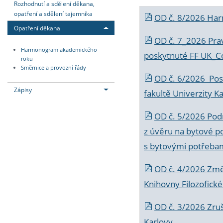
Rozhodnutí a sdělení děkana,
opatření a sdělení tajemníka
OD č. 8/2026 Ha
Opatření děkana
OD č. 7_2026 Prav
Harmonogram akademického
poskytnuté FF UK_C
roku
Směrnice a provozní řády
OD č. 6/2026 Posk
Zápisy
fakultě Univerzity K
OD č. 5/2026 Podr
z úvěru na bytové po
s bytovými potřebam
OD č. 4/2026 Změ
Knihovny Filozofické
OD č. 3/2026 Zruš
Karlovy