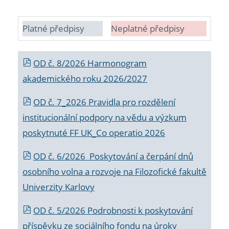
Platné předpisy
Neplatné předpisy
OD č. 8/2026 Harmonogram
akademického roku 2026/2027
OD č. 7_2026 Pravidla pro rozdělení
institucionální podpory na vědu a výzkum
poskytnuté FF UK_Co operatio 2026
OD č. 6/2026 Poskytování a čerpání dnů
osobního volna a rozvoje na Filozofické fakultě
Univerzity Karlovy
OD č. 5/2026 Podrobnosti k poskytování
příspěvku ze sociálního fondu na úroky