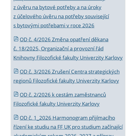
z úvěru na bytové potřeby a na úroky
z účelového úvěru na potřeby související
s bytovými potřebami v roce 2026
OD č. 4/2026 Změna opatření děkana
č. 18/2025, Organizační a provozní řád
Knihovny Filozofické fakulty Univerzity Karlovy
OD č. 3/2026 Zrušení Centra strategických
regionů Filozofické fakulty Univerzity Karlovy
OD č. 2/2026 k
cestám zaměstnanců
Filozofické fakulty Univerzity Karlovy
OD č. 1_2026 Harmonogram přijímacího
řízení ke studiu na FF UK pro studium začínající
akademickým rokem 2026_2027 a příprav