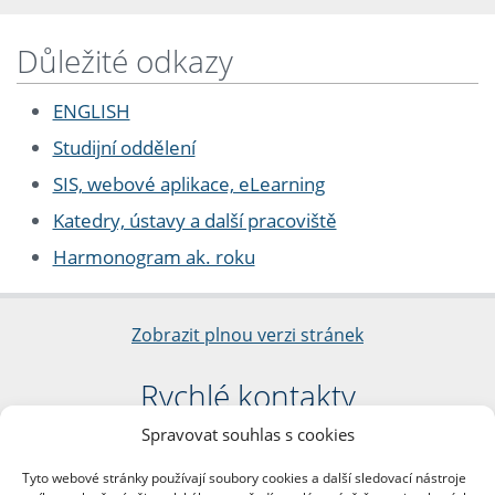
Důležité odkazy
ENGLISH
Studijní oddělení
SIS, webové aplikace, eLearning
Katedry, ústavy a další pracoviště
Harmonogram ak. roku
Zobrazit plnou verzi stránek
Rychlé kontakty
Spravovat souhlas s cookies
Filozofická fakulta
Univerzita Karlova
Tyto webové stránky používají soubory cookies a další sledovací nástroje
nám. Jana Palacha 1/2