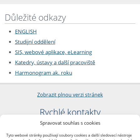
Důležité odkazy
ENGLISH
Studijní oddělení
SIS, webové aplikace, eLearning
Katedry, ústavy a další pracoviště
Harmonogram ak. roku
Zobrazit plnou verzi stránek
Rychlé kontakty
Spravovat souhlas s cookies
Filozofická fakulta
Univerzita Karlova
Tyto webové stránky používají soubory cookies a další sledovací nástroje
nám. Jana Palacha 1/2