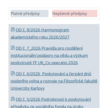
Platné předpisy
Neplatné předpisy
OD č. 8/2026 Harmonogram
akademického roku 2026/2027
OD č. 7_2026 Pravidla pro rozdělení
institucionální podpory na vědu a výzkum
poskytnuté FF UK_Co operatio 2026
OD č. 6/2026 Poskytování a čerpání dnů
osobního volna a rozvoje na Filozofické fakultě
Univerzity Karlovy
OD č. 5/2026 Podrobnosti k poskytování
příspěvku ze sociálního fondu na úroky