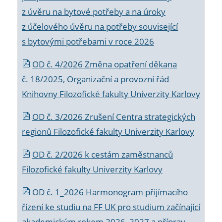
z úvěru na bytové potřeby a na úroky
z účelového úvěru na potřeby související
s bytovými potřebami v roce 2026
OD č. 4/2026 Změna opatření děkana
č. 18/2025, Organizační a provozní řád
Knihovny Filozofické fakulty Univerzity Karlovy
OD č. 3/2026 Zrušení Centra strategických
regionů Filozofické fakulty Univerzity Karlovy
OD č. 2/2026 k
cestám zaměstnanců
Filozofické fakulty Univerzity Karlovy
OD č. 1_2026 Harmonogram přijímacího
řízení ke studiu na FF UK pro studium začínající
akademickým rokem 2026_2027 a příprav