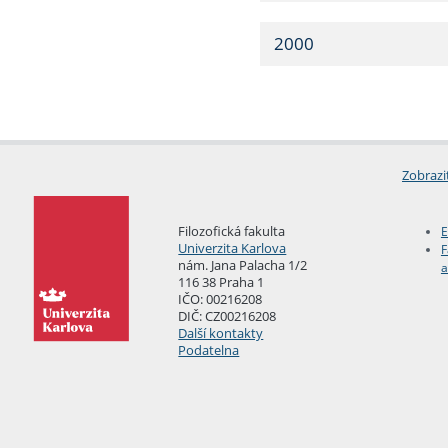
2000
Zobrazi
Filozofická fakulta
E
Univerzita Karlova
F
nám. Jana Palacha 1/2
a
116 38 Praha 1
IČO: 00216208
DIČ: CZ00216208
Další kontakty
Podatelna