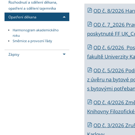
Rozhodnutí a sdělení děkana,
opatření a sdělení tajemníka
OD č. 8/2026 Ha
Opatření děkana
OD č. 7_2026 Prav
Harmonogram akademického
poskytnuté FF UK_C
roku
Směrnice a provozní řády
OD č. 6/2026 Posk
Zápisy
fakultě Univerzity K
OD č. 5/2026 Podr
z úvěru na bytové po
s bytovými potřebam
OD č. 4/2026 Změ
Knihovny Filozofické
OD č. 3/2026 Zruš
Karlovy