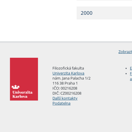
2000
Zobrazi
Filozofická fakulta
E
Univerzita Karlova
F
nám. Jana Palacha 1/2
a
116 38 Praha 1
IČO: 00216208
DIČ: CZ00216208
Další kontakty
Podatelna