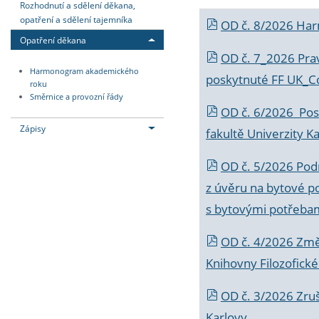
Rozhodnutí a sdělení děkana,
opatření a sdělení tajemníka
OD č. 8/2026 Ha
Opatření děkana
OD č. 7_2026 Prav
Harmonogram akademického
poskytnuté FF UK_C
roku
Směrnice a provozní řády
OD č. 6/2026 Posk
Zápisy
fakultě Univerzity K
OD č. 5/2026 Podr
z úvěru na bytové po
s bytovými potřebam
OD č. 4/2026 Změ
Knihovny Filozofické
OD č. 3/2026 Zruš
Karlovy