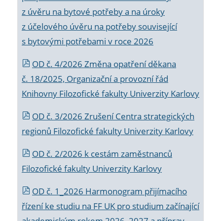
z úvěru na bytové potřeby a na úroky
z účelového úvěru na potřeby související
s bytovými potřebami v roce 2026
OD č. 4/2026 Změna opatření děkana
č. 18/2025, Organizační a provozní řád
Knihovny Filozofické fakulty Univerzity Karlovy
OD č. 3/2026 Zrušení Centra strategických
regionů Filozofické fakulty Univerzity Karlovy
OD č. 2/2026 k
cestám zaměstnanců
Filozofické fakulty Univerzity Karlovy
OD č. 1_2026 Harmonogram přijímacího
řízení ke studiu na FF UK pro studium začínající
akademickým rokem 2026_2027 a příprav