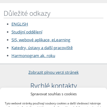
Důležité odkazy
ENGLISH
Studijní oddělení
SIS, webové aplikace, eLearning
Katedry, ústavy a další pracoviště
Harmonogram ak. roku
Zobrazit plnou verzi stránek
Rychlé kontakty
Spravovat souhlas s cookies
Filozofická fakulta
Univerzita Karlova
Tyto webové stránky používají soubory cookies a další sledovací nástroje
nám. Jana Palacha 1/2