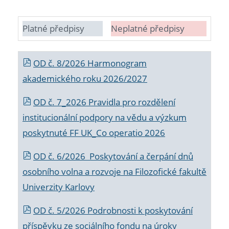
Platné předpisy
Neplatné předpisy
OD č. 8/2026 Harmonogram
akademického roku 2026/2027
OD č. 7_2026 Pravidla pro rozdělení
institucionální podpory na vědu a výzkum
poskytnuté FF UK_Co operatio 2026
OD č. 6/2026 Poskytování a čerpání dnů
osobního volna a rozvoje na Filozofické fakultě
Univerzity Karlovy
OD č. 5/2026 Podrobnosti k poskytování
příspěvku ze sociálního fondu na úroky