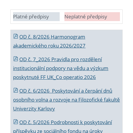
Platné předpisy
Neplatné předpisy
OD č. 8/2026 Harmonogram
akademického roku 2026/2027
OD č. 7_2026 Pravidla pro rozdělení
institucionální podpory na vědu a výzkum
poskytnuté FF UK_Co operatio 2026
OD č. 6/2026 Poskytování a čerpání dnů
osobního volna a rozvoje na Filozofické fakultě
Univerzity Karlovy
OD č. 5/2026 Podrobnosti k poskytování
příspěvku ze sociálního fondu na úroky