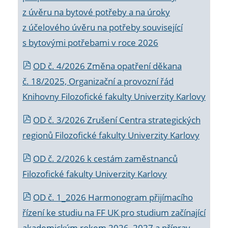
z úvěru na bytové potřeby a na úroky
z účelového úvěru na potřeby související
s bytovými potřebami v roce 2026
OD č. 4/2026 Změna opatření děkana
č. 18/2025, Organizační a provozní řád
Knihovny Filozofické fakulty Univerzity Karlovy
OD č. 3/2026 Zrušení Centra strategických
regionů Filozofické fakulty Univerzity Karlovy
OD č. 2/2026 k
cestám zaměstnanců
Filozofické fakulty Univerzity Karlovy
OD č. 1_2026 Harmonogram přijímacího
řízení ke studiu na FF UK pro studium začínající
akademickým rokem 2026_2027 a příprav