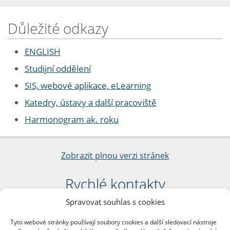
Důležité odkazy
ENGLISH
Studijní oddělení
SIS, webové aplikace, eLearning
Katedry, ústavy a další pracoviště
Harmonogram ak. roku
Zobrazit plnou verzi stránek
Rychlé kontakty
Spravovat souhlas s cookies
Filozofická fakulta
Univerzita Karlova
Tyto webové stránky používají soubory cookies a další sledovací nástroje
nám. Jana Palacha 1/2