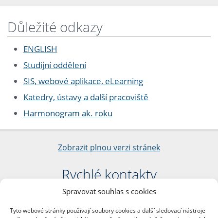
Důležité odkazy
ENGLISH
Studijní oddělení
SIS, webové aplikace, eLearning
Katedry, ústavy a další pracoviště
Harmonogram ak. roku
Zobrazit plnou verzi stránek
Rychlé kontakty
Spravovat souhlas s cookies
Filozofická fakulta
Univerzita Karlova
Tyto webové stránky používají soubory cookies a další sledovací nástroje
nám. Jana Palacha 1/2