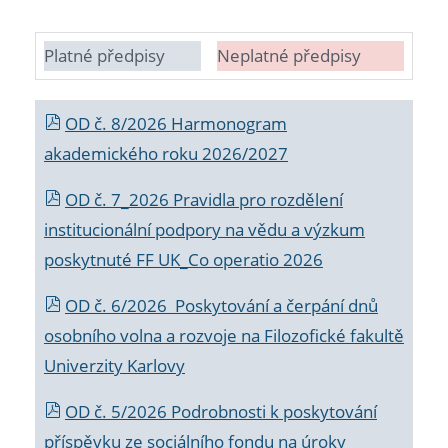
Platné předpisy
Neplatné předpisy
OD č. 8/2026 Harmonogram
akademického roku 2026/2027
OD č. 7_2026 Pravidla pro rozdělení
institucionální podpory na vědu a výzkum
poskytnuté FF UK_Co operatio 2026
OD č. 6/2026 Poskytování a čerpání dnů
osobního volna a rozvoje na Filozofické fakultě
Univerzity Karlovy
OD č. 5/2026 Podrobnosti k poskytování
příspěvku ze sociálního fondu na úroky