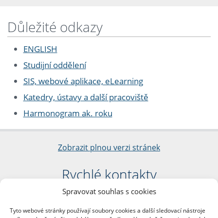
Důležité odkazy
ENGLISH
Studijní oddělení
SIS, webové aplikace, eLearning
Katedry, ústavy a další pracoviště
Harmonogram ak. roku
Zobrazit plnou verzi stránek
Rychlé kontakty
Spravovat souhlas s cookies
Filozofická fakulta
Univerzita Karlova
Tyto webové stránky používají soubory cookies a další sledovací nástroje
nám. Jana Palacha 1/2