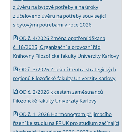
z úvěru na bytové potřeby a na úroky
z účelového úvěru na potřeby související
s bytovými potřebami v roce 2026
OD č. 4/2026 Změna opatření děkana
č. 18/2025, Organizační a provozní řád
Knihovny Filozofické fakulty Univerzity Karlovy
OD č. 3/2026 Zrušení Centra strategických
regionů Filozofické fakulty Univerzity Karlovy
OD č. 2/2026 k
cestám zaměstnanců
Filozofické fakulty Univerzity Karlovy
OD č. 1_2026 Harmonogram přijímacího
řízení ke studiu na FF UK pro studium začínající
akademickým rokem 2026_2027 a příprav