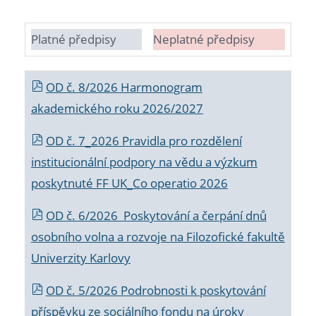
Platné předpisy
Neplatné předpisy
OD č. 8/2026 Harmonogram
akademického roku 2026/2027
OD č. 7_2026 Pravidla pro rozdělení
institucionální podpory na vědu a výzkum
poskytnuté FF UK_Co operatio 2026
OD č. 6/2026 Poskytování a čerpání dnů
osobního volna a rozvoje na Filozofické fakultě
Univerzity Karlovy
OD č. 5/2026 Podrobnosti k poskytování
příspěvku ze sociálního fondu na úroky