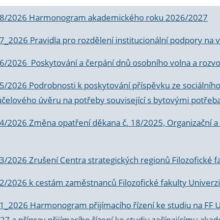
 8/2026 Harmonogram akademického roku 2026/2027
 7_2026 Pravidla pro rozdělení institucionální podpory n
6/2026 Poskytování a čerpání dnů osobního volna a rozvoje
 5/2026 Podrobnosti k poskytování příspěvku ze sociálníh
účelového úvěru na potřeby související s bytovými potřeb
 4/2026 Změna opatření děkana č. 18/2025, Organizační a p
3/2026 Zrušení Centra strategických regionů Filozofické f
 2/2026 k
cestám zaměstnanců Filozofické fakulty Univerzi
 1_2026 Harmonogram přijímacího řízení ke studiu na FF 
7 a příprav přijímacího řízení ke studiu začínajícímu 