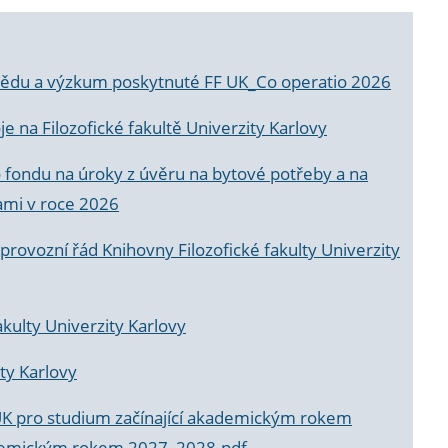
a vědu a výzkum poskytnuté FF UK_Co operatio 2026
 na Filozofické fakultě Univerzity Karlovy
o fondu na úroky z úvěru na bytové potřeby a na
ami v roce 2026
rovozní řád Knihovny Filozofické fakulty Univerzity
akulty Univerzity Karlovy
ty Karlovy
UK pro studium začínající akademickým rokem
akademickým rokem 2027_2028.pdf