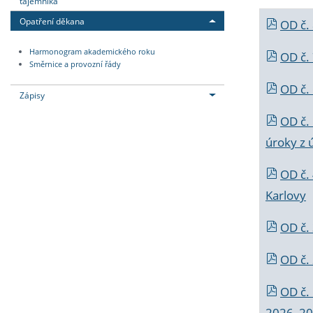
tajemníka
Opatření děkana
OD č.
Harmonogram akademického roku
OD č.
Směrnice a provozní řády
OD č. 
Zápisy
OD č.
úroky z 
OD č.
Karlovy
OD č. 
OD č.
OD č.
2026_202