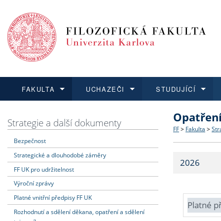
FAKULTA
UCHAZEČI
STUDUJÍCÍ
Opatřen
FAKULTA
UCHAZEČI
STUDUJÍCÍ
VĚDA A VÝZKUM
ZAHRANIČÍ
Struktura a
Co studova
Bakalářsk
O vědě a 
Aktuální n
Strategie a další dokumenty
FF
>
Fakulta
>
Str
Bezpečnost
Dozvědět se více
Podat přihlášku
Dozvědět se více
Dozvědět se více
Dozvědět se více
Strategie 
Učitelské 
Doktorské
Akademické
Vyjíždějící
Strategické a dlouhodobé záměry
2026
Podpora a
Informace 
Rigorózní 
Granty a p
Přijíždějíc
FF UK pro udržitelnost
Výroční zprávy
Absolventi
Vyjíždějíc
Platné vnitřní předpisy FF UK
Platné p
Rozhodnutí a sdělení děkana, opatření a sdělení
Fakultní š