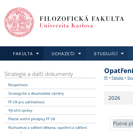
FAKULTA
UCHAZEČI
STUDUJÍCÍ
Opatřen
FAKULTA
UCHAZEČI
STUDUJÍCÍ
VĚDA A VÝZKUM
ZAHRANIČÍ
Struktura a
Co studova
Bakalářsk
O vědě a 
Aktuální n
Strategie a další dokumenty
FF
>
Fakulta
>
Str
Bezpečnost
Dozvědět se více
Podat přihlášku
Dozvědět se více
Dozvědět se více
Dozvědět se více
Strategie 
Učitelské 
Doktorské
Akademické
Vyjíždějící
Strategické a dlouhodobé záměry
2026
Podpora a
Informace 
Rigorózní 
Granty a p
Přijíždějíc
FF UK pro udržitelnost
Výroční zprávy
Absolventi
Vyjíždějíc
Platné vnitřní předpisy FF UK
Platné p
Rozhodnutí a sdělení děkana, opatření a sdělení
Fakultní š