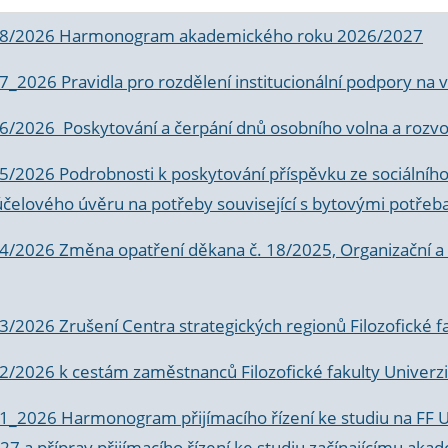
 8/2026 Harmonogram akademického roku 2026/2027
 7_2026 Pravidla pro rozdělení institucionální podpory n
6/2026 Poskytování a čerpání dnů osobního volna a rozvoje
 5/2026 Podrobnosti k poskytování příspěvku ze sociálníh
účelového úvěru na potřeby související s bytovými potřeb
 4/2026 Změna opatření děkana č. 18/2025, Organizační a p
3/2026 Zrušení Centra strategických regionů Filozofické f
 2/2026 k
cestám zaměstnanců Filozofické fakulty Univerzi
 1_2026 Harmonogram přijímacího řízení ke studiu na FF 
7 a příprav přijímacího řízení ke studiu začínajícímu 