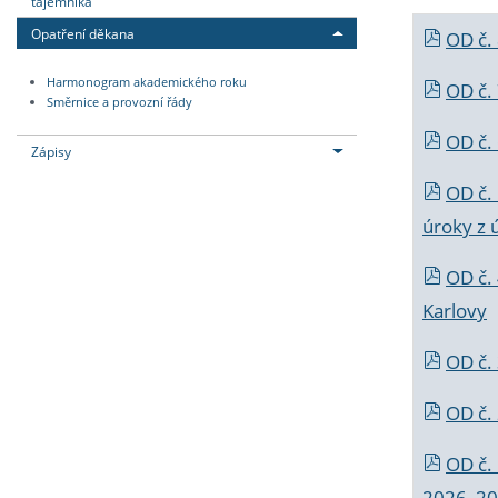
tajemníka
Opatření děkana
OD č.
Harmonogram akademického roku
OD č.
Směrnice a provozní řády
OD č. 
Zápisy
OD č.
úroky z 
OD č.
Karlovy
OD č. 
OD č.
OD č.
2026_202