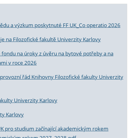
a vědu a výzkum poskytnuté FF UK_Co operatio 2026
 na Filozofické fakultě Univerzity Karlovy
o fondu na úroky z úvěru na bytové potřeby a na
ami v roce 2026
rovozní řád Knihovny Filozofické fakulty Univerzity
akulty Univerzity Karlovy
ty Karlovy
UK pro studium začínající akademickým rokem
akademickým rokem 2027_2028.pdf