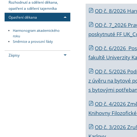
Rozhodnutí a sdělení děkana,
opatření a sdělení tajemníka
OD č. 8/2026 Ha
Opatření děkana
OD č. 7_2026 Prav
Harmonogram akademického
poskytnuté FF UK_C
roku
Směrnice a provozní řády
OD č. 6/2026 Posk
Zápisy
fakultě Univerzity K
OD č. 5/2026 Podr
z úvěru na bytové po
s bytovými potřebam
OD č. 4/2026 Změ
Knihovny Filozofické
OD č. 3/2026 Zruš
Karlovy