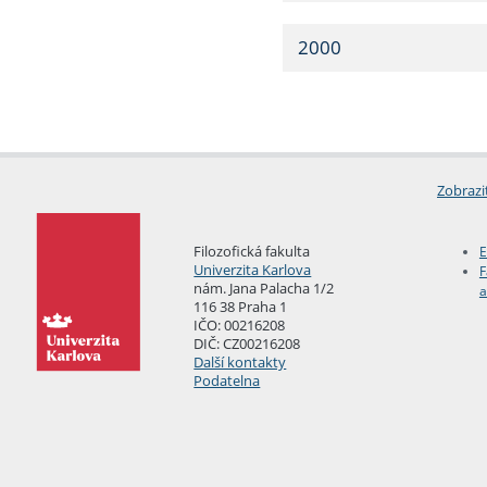
2000
Zobrazi
Filozofická fakulta
E
Univerzita Karlova
F
nám. Jana Palacha 1/2
a
116 38 Praha 1
IČO: 00216208
DIČ: CZ00216208
Další kontakty
Podatelna