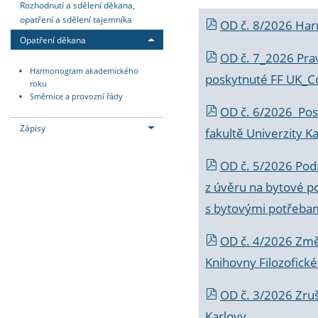
Rozhodnutí a sdělení děkana,
opatření a sdělení tajemníka
OD č. 8/2026 Ha
Opatření děkana
OD č. 7_2026 Prav
Harmonogram akademického
poskytnuté FF UK_C
roku
Směrnice a provozní řády
OD č. 6/2026 Posk
Zápisy
fakultě Univerzity K
OD č. 5/2026 Podr
z úvěru na bytové po
s bytovými potřebam
OD č. 4/2026 Změ
Knihovny Filozofické
OD č. 3/2026 Zruš
Karlovy