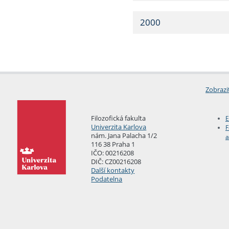
2000
Zobrazi
Filozofická fakulta
E
Univerzita Karlova
F
nám. Jana Palacha 1/2
a
116 38 Praha 1
IČO: 00216208
DIČ: CZ00216208
Další kontakty
Podatelna