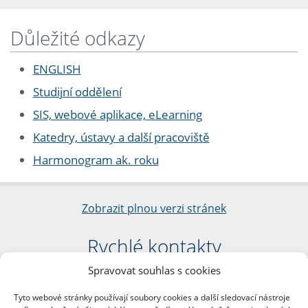
Důležité odkazy
ENGLISH
Studijní oddělení
SIS, webové aplikace, eLearning
Katedry, ústavy a další pracoviště
Harmonogram ak. roku
Zobrazit plnou verzi stránek
Rychlé kontakty
Spravovat souhlas s cookies
Filozofická fakulta
Univerzita Karlova
Tyto webové stránky používají soubory cookies a další sledovací nástroje
nám. Jana Palacha 1/2