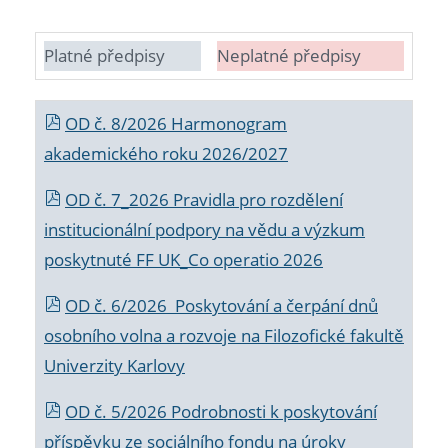
Platné předpisy
Neplatné předpisy
OD č. 8/2026 Harmonogram
akademického roku 2026/2027
OD č. 7_2026 Pravidla pro rozdělení
institucionální podpory na vědu a výzkum
poskytnuté FF UK_Co operatio 2026
OD č. 6/2026 Poskytování a čerpání dnů
osobního volna a rozvoje na Filozofické fakultě
Univerzity Karlovy
OD č. 5/2026 Podrobnosti k poskytování
příspěvku ze sociálního fondu na úroky