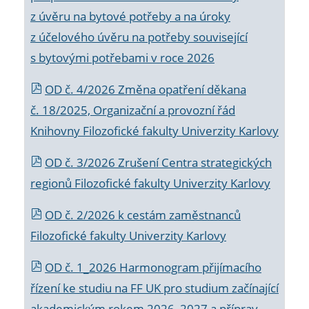
z úvěru na bytové potřeby a na úroky
z účelového úvěru na potřeby související
s bytovými potřebami v roce 2026
OD č. 4/2026 Změna opatření děkana
č. 18/2025, Organizační a provozní řád
Knihovny Filozofické fakulty Univerzity Karlovy
OD č. 3/2026 Zrušení Centra strategických
regionů Filozofické fakulty Univerzity Karlovy
OD č. 2/2026 k
cestám zaměstnanců
Filozofické fakulty Univerzity Karlovy
OD č. 1_2026 Harmonogram přijímacího
řízení ke studiu na FF UK pro studium začínající
akademickým rokem 2026_2027 a příprav