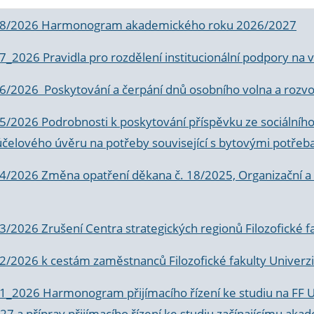
 8/2026 Harmonogram akademického roku 2026/2027
 7_2026 Pravidla pro rozdělení institucionální podpory n
6/2026 Poskytování a čerpání dnů osobního volna a rozvoje
 5/2026 Podrobnosti k poskytování příspěvku ze sociálníh
účelového úvěru na potřeby související s bytovými potřeb
 4/2026 Změna opatření děkana č. 18/2025, Organizační a p
3/2026 Zrušení Centra strategických regionů Filozofické f
 2/2026 k
cestám zaměstnanců Filozofické fakulty Univerzi
 1_2026 Harmonogram přijímacího řízení ke studiu na FF 
7 a příprav přijímacího řízení ke studiu začínajícímu 