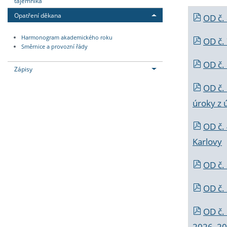
tajemníka
Opatření děkana
OD č.
Harmonogram akademického roku
OD č.
Směrnice a provozní řády
OD č. 
Zápisy
OD č.
úroky z 
OD č.
Karlovy
OD č. 
OD č.
OD č.
2026_202