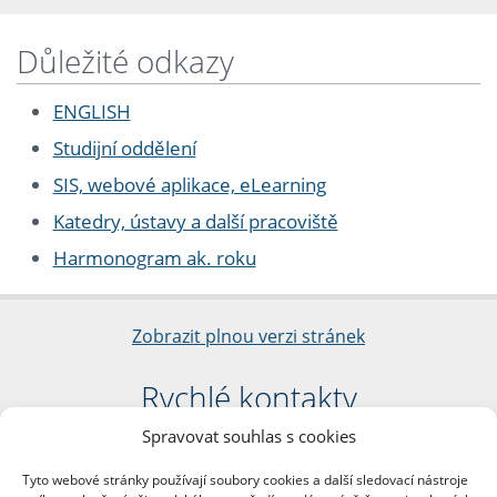
Důležité odkazy
ENGLISH
Studijní oddělení
SIS, webové aplikace, eLearning
Katedry, ústavy a další pracoviště
Harmonogram ak. roku
Zobrazit plnou verzi stránek
Rychlé kontakty
Spravovat souhlas s cookies
Filozofická fakulta
Univerzita Karlova
Tyto webové stránky používají soubory cookies a další sledovací nástroje
nám. Jana Palacha 1/2