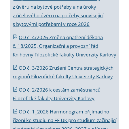
z úvěru na bytové potřeby a na úroky
z účelového úvěru na potřeby související
s bytovými potřebami v roce 2026
OD č. 4/2026 Změna opatření děkana
č. 18/2025, Organizační a provozní řád
Knihovny Filozofické fakulty Univerzity Karlovy
OD č. 3/2026 Zrušení Centra strategických
regionů Filozofické fakulty Univerzity Karlovy
OD č. 2/2026 k
cestám zaměstnanců
Filozofické fakulty Univerzity Karlovy
OD č. 1_2026 Harmonogram přijímacího
řízení ke studiu na FF UK pro studium začínající
akademickým rokem 2026_2027 a příprav