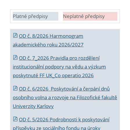
Platné předpisy
Neplatné předpisy
OD č. 8/2026 Harmonogram
akademického roku 2026/2027
OD č. 7_2026 Pravidla pro rozdělení
institucionální podpory na vědu a výzkum
poskytnuté FF UK_Co operatio 2026
OD č. 6/2026 Poskytování a čerpání dnů
osobního volna a rozvoje na Filozofické fakultě
Univerzity Karlovy
OD č. 5/2026 Podrobnosti k poskytování
příspěvku ze sociálního fondu na úroky