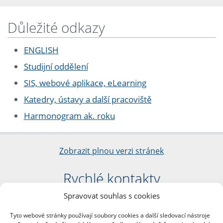
Důležité odkazy
ENGLISH
Studijní oddělení
SIS, webové aplikace, eLearning
Katedry, ústavy a další pracoviště
Harmonogram ak. roku
Zobrazit plnou verzi stránek
Rychlé kontakty
Spravovat souhlas s cookies
Filozofická fakulta
Univerzita Karlova
Tyto webové stránky používají soubory cookies a další sledovací nástroje
nám. Jana Palacha 1/2