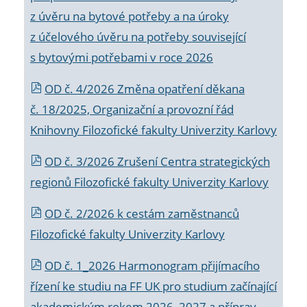
z úvěru na bytové potřeby a na úroky
z účelového úvěru na potřeby související
s bytovými potřebami v roce 2026
OD č. 4/2026 Změna opatření děkana
č. 18/2025, Organizační a provozní řád
Knihovny Filozofické fakulty Univerzity Karlovy
OD č. 3/2026 Zrušení Centra strategických
regionů Filozofické fakulty Univerzity Karlovy
OD č. 2/2026 k
cestám zaměstnanců
Filozofické fakulty Univerzity Karlovy
OD č. 1_2026 Harmonogram přijímacího
řízení ke studiu na FF UK pro studium začínající
akademickým rokem 2026_2027 a příprav