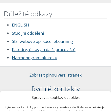
Důležité odkazy
ENGLISH
Studijní oddělení
SIS, webové aplikace, eLearning
Katedry, ústavy a další pracoviště
Harmonogram ak. roku
Zobrazit plnou verzi stránek
Rychlé kontakty
Spravovat souhlas s cookies
Filozofická fakulta
Univerzita Karlova
Tyto webové stránky používají soubory cookies a další sledovací nástroje
nám. Jana Palacha 1/2