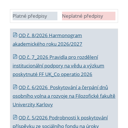
Platné předpisy
Neplatné předpisy
OD č. 8/2026 Harmonogram
akademického roku 2026/2027
OD č. 7_2026 Pravidla pro rozdělení
institucionální podpory na vědu a výzkum
poskytnuté FF UK_Co operatio 2026
OD č. 6/2026 Poskytování a čerpání dnů
osobního volna a rozvoje na Filozofické fakultě
Univerzity Karlovy
OD č. 5/2026 Podrobnosti k poskytování
příspěvku ze sociálního fondu na úroky