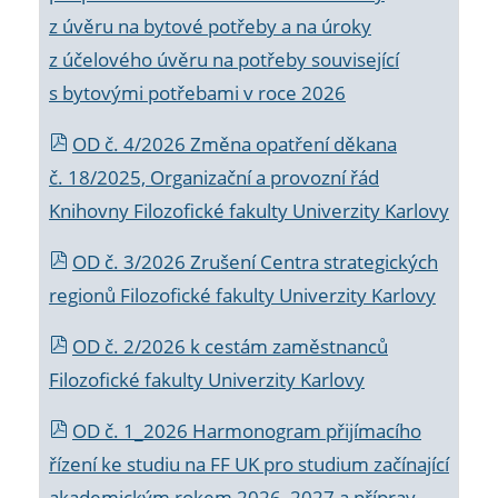
z úvěru na bytové potřeby a na úroky
z účelového úvěru na potřeby související
s bytovými potřebami v roce 2026
OD č. 4/2026 Změna opatření děkana
č. 18/2025, Organizační a provozní řád
Knihovny Filozofické fakulty Univerzity Karlovy
OD č. 3/2026 Zrušení Centra strategických
regionů Filozofické fakulty Univerzity Karlovy
OD č. 2/2026 k
cestám zaměstnanců
Filozofické fakulty Univerzity Karlovy
OD č. 1_2026 Harmonogram přijímacího
řízení ke studiu na FF UK pro studium začínající
akademickým rokem 2026_2027 a příprav