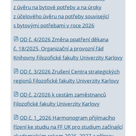
z úvěru na bytové potřeby a na úroky
z účelového úvěru na potřeby související
s bytovými potřebami v roce 2026
OD č. 4/2026 Změna opatření děkana
č. 18/2025, Organizační a provozní řád
Knihovny Filozofické fakulty Univerzity Karlovy
OD č. 3/2026 Zrušení Centra strategických
regionů Filozofické fakulty Univerzity Karlovy
OD č. 2/2026 k
cestám zaměstnanců
Filozofické fakulty Univerzity Karlovy
OD č. 1_2026 Harmonogram přijímacího
řízení ke studiu na FF UK pro studium začínající
akademickým rokem 2026_2027 a příprav