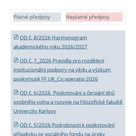
Platné předpisy
Neplatné předpisy
OD č. 8/2026 Harmonogram
akademického roku 2026/2027
OD č. 7_2026 Pravidla pro rozdělení
institucionální podpory na vědu a výzkum
poskytnuté FF UK_Co operatio 2026
OD č. 6/2026 Poskytování a čerpání dnů
osobního volna a rozvoje na Filozofické fakultě
Univerzity Karlovy
OD č. 5/2026 Podrobnosti k poskytování
příspěvku ze sociálního fondu na úroky