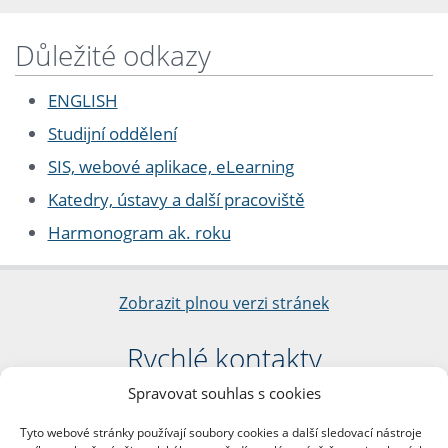
Důležité odkazy
ENGLISH
Studijní oddělení
SIS, webové aplikace, eLearning
Katedry, ústavy a další pracoviště
Harmonogram ak. roku
Zobrazit plnou verzi stránek
Rychlé kontakty
Spravovat souhlas s cookies
Filozofická fakulta
Univerzita Karlova
Tyto webové stránky používají soubory cookies a další sledovací nástroje
nám. Jana Palacha 1/2