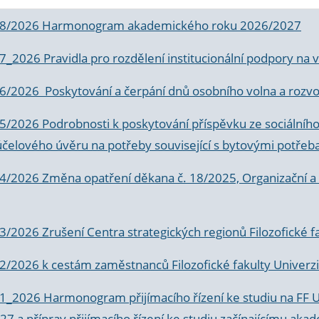
 8/2026 Harmonogram akademického roku 2026/2027
 7_2026 Pravidla pro rozdělení institucionální podpory n
6/2026 Poskytování a čerpání dnů osobního volna a rozvoje
 5/2026 Podrobnosti k poskytování příspěvku ze sociálníh
účelového úvěru na potřeby související s bytovými potřeb
 4/2026 Změna opatření děkana č. 18/2025, Organizační a p
3/2026 Zrušení Centra strategických regionů Filozofické f
 2/2026 k
cestám zaměstnanců Filozofické fakulty Univerzi
 1_2026 Harmonogram přijímacího řízení ke studiu na FF 
7 a příprav přijímacího řízení ke studiu začínajícímu 