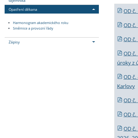
tajemníka
Opatření děkana
OD č.
Harmonogram akademického roku
OD č.
Směrnice a provozní řády
OD č. 
Zápisy
OD č.
úroky z 
OD č.
Karlovy
OD č. 
OD č.
OD č.
2026_202