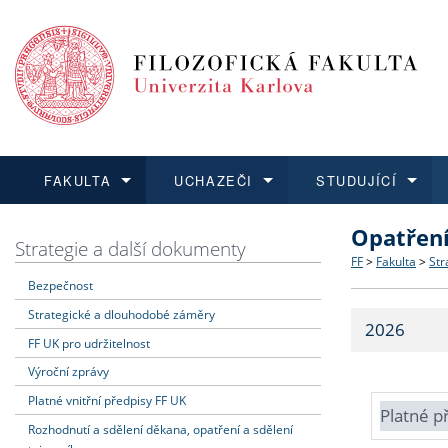
FAKULTA
UCHAZEČI
STUDUJÍCÍ
Opatřen
FAKULTA
UCHAZEČI
STUDUJÍCÍ
VĚDA A VÝZKUM
ZAHRANIČÍ
Struktura a
Co studova
Bakalářsk
O vědě a 
Aktuální n
Strategie a další dokumenty
FF
>
Fakulta
>
Str
Bezpečnost
Dozvědět se více
Podat přihlášku
Dozvědět se více
Dozvědět se více
Dozvědět se více
Strategie 
Učitelské 
Doktorské
Akademické
Vyjíždějící
Strategické a dlouhodobé záměry
2026
Podpora a
Informace 
Rigorózní 
Granty a p
Přijíždějíc
FF UK pro udržitelnost
Výroční zprávy
Absolventi
Vyjíždějíc
Platné vnitřní předpisy FF UK
Platné p
Rozhodnutí a sdělení děkana, opatření a sdělení
Fakultní š