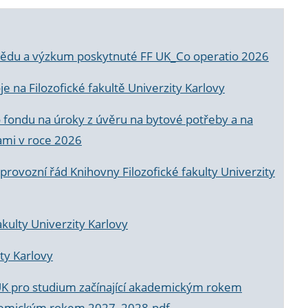
a vědu a výzkum poskytnuté FF UK_Co operatio 2026
 na Filozofické fakultě Univerzity Karlovy
o fondu na úroky z úvěru na bytové potřeby a na
ami v roce 2026
rovozní řád Knihovny Filozofické fakulty Univerzity
akulty Univerzity Karlovy
ty Karlovy
UK pro studium začínající akademickým rokem
akademickým rokem 2027_2028.pdf