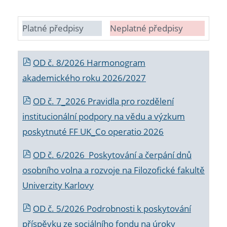
Platné předpisy
Neplatné předpisy
OD č. 8/2026 Harmonogram
akademického roku 2026/2027
OD č. 7_2026 Pravidla pro rozdělení
institucionální podpory na vědu a výzkum
poskytnuté FF UK_Co operatio 2026
OD č. 6/2026 Poskytování a čerpání dnů
osobního volna a rozvoje na Filozofické fakultě
Univerzity Karlovy
OD č. 5/2026 Podrobnosti k poskytování
příspěvku ze sociálního fondu na úroky