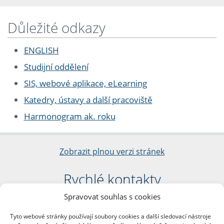
Důležité odkazy
ENGLISH
Studijní oddělení
SIS, webové aplikace, eLearning
Katedry, ústavy a další pracoviště
Harmonogram ak. roku
Zobrazit plnou verzi stránek
Rychlé kontakty
Spravovat souhlas s cookies
Filozofická fakulta
Univerzita Karlova
Tyto webové stránky používají soubory cookies a další sledovací nástroje
nám. Jana Palacha 1/2