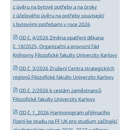
z úvěru na bytové potřeby a na úroky
z účelového úvěru na potřeby související
s bytovými potřebami v roce 2026
OD č. 4/2026 Změna opatření děkana
č. 18/2025, Organizační a provozní řád
Knihovny Filozofické fakulty Univerzity Karlovy
OD č. 3/2026 Zrušení Centra strategických
regionů Filozofické fakulty Univerzity Karlovy
OD č. 2/2026 k
cestám zaměstnanců
Filozofické fakulty Univerzity Karlovy
OD č. 1_2026 Harmonogram přijímacího
řízení ke studiu na FF UK pro studium začínající
akademickým rokem 2026_2027 a příprav