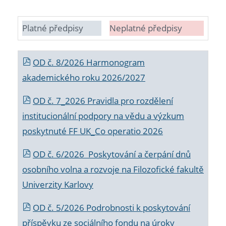
Platné předpisy
Neplatné předpisy
OD č. 8/2026 Harmonogram
akademického roku 2026/2027
OD č. 7_2026 Pravidla pro rozdělení
institucionální podpory na vědu a výzkum
poskytnuté FF UK_Co operatio 2026
OD č. 6/2026 Poskytování a čerpání dnů
osobního volna a rozvoje na Filozofické fakultě
Univerzity Karlovy
OD č. 5/2026 Podrobnosti k poskytování
příspěvku ze sociálního fondu na úroky