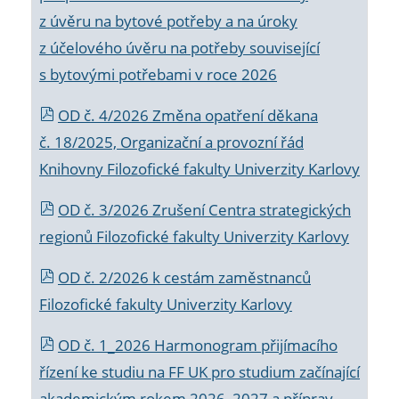
z úvěru na bytové potřeby a na úroky
z účelového úvěru na potřeby související
s bytovými potřebami v roce 2026
OD č. 4/2026 Změna opatření děkana
č. 18/2025, Organizační a provozní řád
Knihovny Filozofické fakulty Univerzity Karlovy
OD č. 3/2026 Zrušení Centra strategických
regionů Filozofické fakulty Univerzity Karlovy
OD č. 2/2026 k
cestám zaměstnanců
Filozofické fakulty Univerzity Karlovy
OD č. 1_2026 Harmonogram přijímacího
řízení ke studiu na FF UK pro studium začínající
akademickým rokem 2026_2027 a příprav