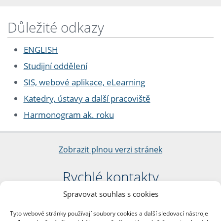
Důležité odkazy
ENGLISH
Studijní oddělení
SIS, webové aplikace, eLearning
Katedry, ústavy a další pracoviště
Harmonogram ak. roku
Zobrazit plnou verzi stránek
Rychlé kontakty
Spravovat souhlas s cookies
Filozofická fakulta
Univerzita Karlova
Tyto webové stránky používají soubory cookies a další sledovací nástroje
nám. Jana Palacha 1/2