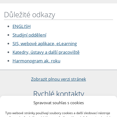
Důležité odkazy
ENGLISH
Studijní oddělení
SIS, webové aplikace, eLearning
Katedry, ústavy a další pracoviště
Harmonogram ak. roku
Zobrazit plnou verzi stránek
Rychlé kontakty
Spravovat souhlas s cookies
Filozofická fakulta
Univerzita Karlova
Tyto webové stránky používají soubory cookies a další sledovací nástroje
nám. Jana Palacha 1/2