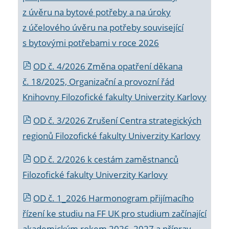
z úvěru na bytové potřeby a na úroky
z účelového úvěru na potřeby související
s bytovými potřebami v roce 2026
OD č. 4/2026 Změna opatření děkana
č. 18/2025, Organizační a provozní řád
Knihovny Filozofické fakulty Univerzity Karlovy
OD č. 3/2026 Zrušení Centra strategických
regionů Filozofické fakulty Univerzity Karlovy
OD č. 2/2026 k
cestám zaměstnanců
Filozofické fakulty Univerzity Karlovy
OD č. 1_2026 Harmonogram přijímacího
řízení ke studiu na FF UK pro studium začínající
akademickým rokem 2026_2027 a příprav