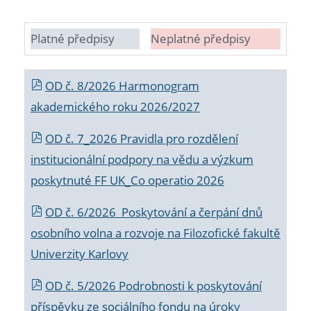
Platné předpisy
Neplatné předpisy
OD č. 8/2026 Harmonogram
akademického roku 2026/2027
OD č. 7_2026 Pravidla pro rozdělení
institucionální podpory na vědu a výzkum
poskytnuté FF UK_Co operatio 2026
OD č. 6/2026 Poskytování a čerpání dnů
osobního volna a rozvoje na Filozofické fakultě
Univerzity Karlovy
OD č. 5/2026 Podrobnosti k poskytování
příspěvku ze sociálního fondu na úroky