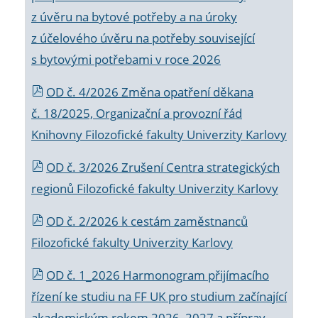
z úvěru na bytové potřeby a na úroky
z účelového úvěru na potřeby související
s bytovými potřebami v roce 2026
OD č. 4/2026 Změna opatření děkana
č. 18/2025, Organizační a provozní řád
Knihovny Filozofické fakulty Univerzity Karlovy
OD č. 3/2026 Zrušení Centra strategických
regionů Filozofické fakulty Univerzity Karlovy
OD č. 2/2026 k
cestám zaměstnanců
Filozofické fakulty Univerzity Karlovy
OD č. 1_2026 Harmonogram přijímacího
řízení ke studiu na FF UK pro studium začínající
akademickým rokem 2026_2027 a příprav