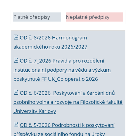
Platné předpisy
Neplatné předpisy
OD č. 8/2026 Harmonogram
akademického roku 2026/2027
OD č. 7_2026 Pravidla pro rozdělení
institucionální podpory na vědu a výzkum
poskytnuté FF UK_Co operatio 2026
OD č. 6/2026 Poskytování a čerpání dnů
osobního volna a rozvoje na Filozofické fakultě
Univerzity Karlovy
OD č. 5/2026 Podrobnosti k poskytování
příspěvku ze sociálního fondu na úroky