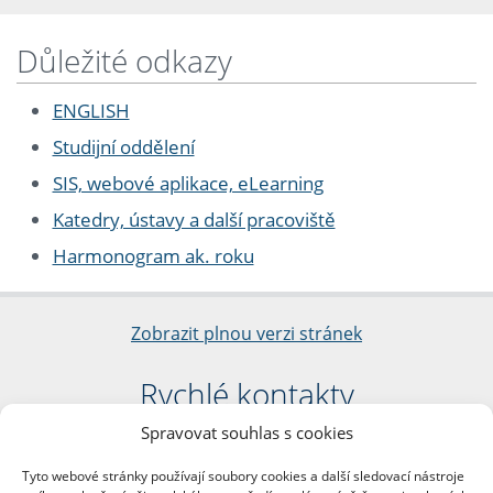
Důležité odkazy
ENGLISH
Studijní oddělení
SIS, webové aplikace, eLearning
Katedry, ústavy a další pracoviště
Harmonogram ak. roku
Zobrazit plnou verzi stránek
Rychlé kontakty
Spravovat souhlas s cookies
Filozofická fakulta
Univerzita Karlova
Tyto webové stránky používají soubory cookies a další sledovací nástroje
nám. Jana Palacha 1/2