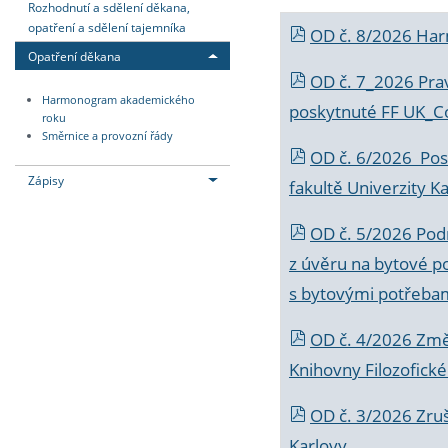
Rozhodnutí a sdělení děkana,
opatření a sdělení tajemníka
OD č. 8/2026 Ha
Opatření děkana
OD č. 7_2026 Prav
Harmonogram akademického
poskytnuté FF UK_C
roku
Směrnice a provozní řády
OD č. 6/2026 Posk
Zápisy
fakultě Univerzity K
OD č. 5/2026 Podr
z úvěru na bytové po
s bytovými potřebam
OD č. 4/2026 Změ
Knihovny Filozofické
OD č. 3/2026 Zruš
Karlovy