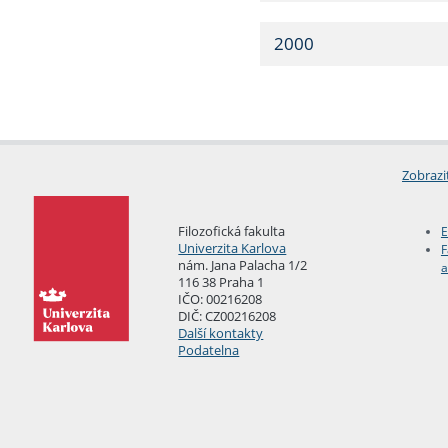
2000
Zobrazi
Filozofická fakulta
E
Univerzita Karlova
F
nám. Jana Palacha 1/2
a
116 38 Praha 1
IČO: 00216208
DIČ: CZ00216208
Další kontakty
Podatelna