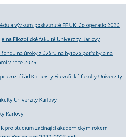
a vědu a výzkum poskytnuté FF UK_Co operatio 2026
 na Filozofické fakultě Univerzity Karlovy
o fondu na úroky z úvěru na bytové potřeby a na
ami v roce 2026
rovozní řád Knihovny Filozofické fakulty Univerzity
akulty Univerzity Karlovy
ty Karlovy
UK pro studium začínající akademickým rokem
akademickým rokem 2027_2028.pdf