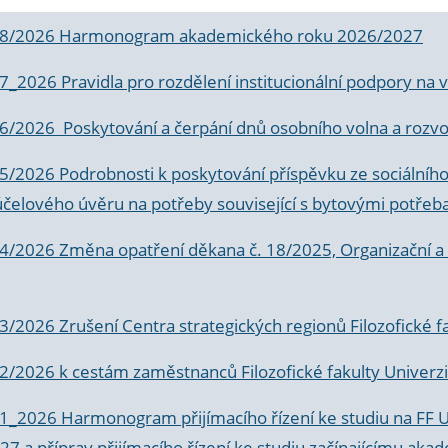
 8/2026 Harmonogram akademického roku 2026/2027
 7_2026 Pravidla pro rozdělení institucionální podpory n
6/2026 Poskytování a čerpání dnů osobního volna a rozvoje
 5/2026 Podrobnosti k poskytování příspěvku ze sociálníh
účelového úvěru na potřeby související s bytovými potřeb
 4/2026 Změna opatření děkana č. 18/2025, Organizační a p
3/2026 Zrušení Centra strategických regionů Filozofické f
 2/2026 k
cestám zaměstnanců Filozofické fakulty Univerzi
 1_2026 Harmonogram přijímacího řízení ke studiu na FF 
7 a příprav přijímacího řízení ke studiu začínajícímu 