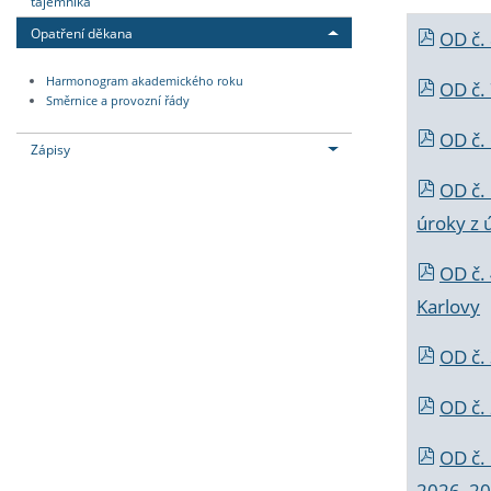
tajemníka
Opatření děkana
OD č.
Harmonogram akademického roku
OD č.
Směrnice a provozní řády
OD č. 
Zápisy
OD č.
úroky z 
OD č.
Karlovy
OD č. 
OD č.
OD č.
2026_202