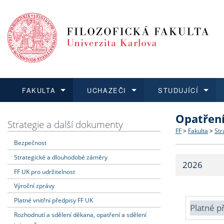
FAKULTA
UCHAZEČI
STUDUJÍCÍ
Opatřen
FAKULTA
UCHAZEČI
STUDUJÍCÍ
VĚDA A VÝZKUM
ZAHRANIČÍ
Struktura a
Co studova
Bakalářsk
O vědě a 
Aktuální n
Strategie a další dokumenty
FF
>
Fakulta
>
Str
Bezpečnost
Dozvědět se více
Podat přihlášku
Dozvědět se více
Dozvědět se více
Dozvědět se více
Strategie 
Učitelské 
Doktorské
Akademické
Vyjíždějící
Strategické a dlouhodobé záměry
2026
Podpora a
Informace 
Rigorózní 
Granty a p
Přijíždějíc
FF UK pro udržitelnost
Výroční zprávy
Absolventi
Vyjíždějíc
Platné vnitřní předpisy FF UK
Platné p
Rozhodnutí a sdělení děkana, opatření a sdělení
Fakultní š