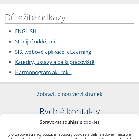
Důležité odkazy
ENGLISH
Studijní oddělení
SIS, webové aplikace, eLearning
Katedry, ústavy a další pracoviště
Harmonogram ak. roku
Zobrazit plnou verzi stránek
Rychlé kontakty
Spravovat souhlas s cookies
Filozofická fakulta
Univerzita Karlova
Tyto webové stránky používají soubory cookies a další sledovací nástroje
nám. Jana Palacha 1/2