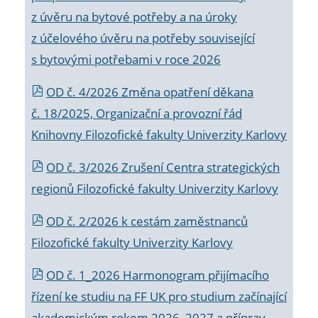
z úvěru na bytové potřeby a na úroky
z účelového úvěru na potřeby související
s bytovými potřebami v roce 2026
OD č. 4/2026 Změna opatření děkana
č. 18/2025, Organizační a provozní řád
Knihovny Filozofické fakulty Univerzity Karlovy
OD č. 3/2026 Zrušení Centra strategických
regionů Filozofické fakulty Univerzity Karlovy
OD č. 2/2026 k
cestám zaměstnanců
Filozofické fakulty Univerzity Karlovy
OD č. 1_2026 Harmonogram přijímacího
řízení ke studiu na FF UK pro studium začínající
akademickým rokem 2026_2027 a příprav