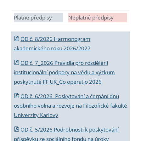
Platné předpisy
Neplatné předpisy
OD č. 8/2026 Harmonogram
akademického roku 2026/2027
OD č. 7_2026 Pravidla pro rozdělení
institucionální podpory na vědu a výzkum
poskytnuté FF UK_Co operatio 2026
OD č. 6/2026 Poskytování a čerpání dnů
osobního volna a rozvoje na Filozofické fakultě
Univerzity Karlovy
OD č. 5/2026 Podrobnosti k poskytování
příspěvku ze sociálního fondu na úroky