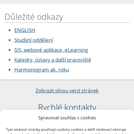
Důležité odkazy
ENGLISH
Studijní oddělení
SIS, webové aplikace, eLearning
Katedry, ústavy a další pracoviště
Harmonogram ak. roku
Zobrazit plnou verzi stránek
Rychlé kontakty
Spravovat souhlas s cookies
Filozofická fakulta
Univerzita Karlova
Tyto webové stránky používají soubory cookies a další sledovací nástroje
nám. Jana Palacha 1/2