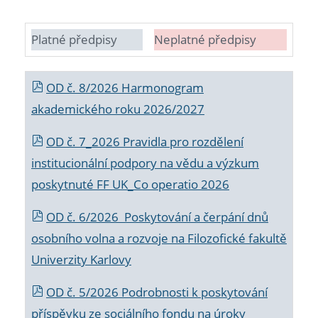
Platné předpisy
Neplatné předpisy
OD č. 8/2026 Harmonogram
akademického roku 2026/2027
OD č. 7_2026 Pravidla pro rozdělení
institucionální podpory na vědu a výzkum
poskytnuté FF UK_Co operatio 2026
OD č. 6/2026 Poskytování a čerpání dnů
osobního volna a rozvoje na Filozofické fakultě
Univerzity Karlovy
OD č. 5/2026 Podrobnosti k poskytování
příspěvku ze sociálního fondu na úroky