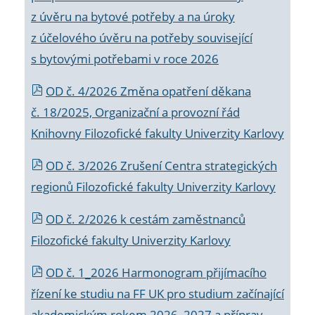
z úvěru na bytové potřeby a na úroky
z účelového úvěru na potřeby související
s bytovými potřebami v roce 2026
OD č. 4/2026 Změna opatření děkana
č. 18/2025, Organizační a provozní řád
Knihovny Filozofické fakulty Univerzity Karlovy
OD č. 3/2026 Zrušení Centra strategických
regionů Filozofické fakulty Univerzity Karlovy
OD č. 2/2026 k
cestám zaměstnanců
Filozofické fakulty Univerzity Karlovy
OD č. 1_2026 Harmonogram přijímacího
řízení ke studiu na FF UK pro studium začínající
akademickým rokem 2026_2027 a příprav