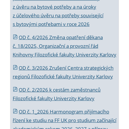
z úvěru na bytové potřeby a na úroky
z účelového úvěru na potřeby související
s bytovými potřebami v roce 2026
OD č. 4/2026 Změna opatření děkana
č. 18/2025, Organizační a provozní řád
Knihovny Filozofické fakulty Univerzity Karlovy
OD č. 3/2026 Zrušení Centra strategických
regionů Filozofické fakulty Univerzity Karlovy
OD č. 2/2026 k
cestám zaměstnanců
Filozofické fakulty Univerzity Karlovy
OD č. 1_2026 Harmonogram přijímacího
řízení ke studiu na FF UK pro studium začínající
akademickým rokem 2026_2027 a příprav