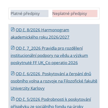
Platné předpisy
Neplatné předpisy
OD č. 8/2026 Harmonogram
akademického roku 2026/2027
OD č. 7_2026 Pravidla pro rozdělení
institucionální podpory na vědu a výzkum
poskytnuté FF UK_Co operatio 2026
OD č. 6/2026 Poskytování a čerpání dnů
osobního volna a rozvoje na Filozofické fakultě
Univerzity Karlovy
OD č. 5/2026 Podrobnosti k poskytování
příspěvku ze sociálního fondu na úroky