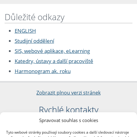
Důležité odkazy
ENGLISH
Studijní oddělení
SIS, webové aplikace, eLearning
Katedry, ústavy a další pracoviště
Harmonogram ak. roku
Zobrazit plnou verzi stránek
Rychlé kontakty
Spravovat souhlas s cookies
Filozofická fakulta
Univerzita Karlova
Tyto webové stránky používají soubory cookies a další sledovací nástroje
nám. Jana Palacha 1/2