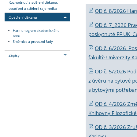
Rozhodnutí a sdělení děkana,
opatření a sdělení tajemníka
OD č. 8/2026 Ha
Opatření děkana
OD č. 7_2026 Prav
Harmonogram akademického
poskytnuté FF UK_C
roku
Směrnice a provozní řády
OD č. 6/2026 Posk
Zápisy
fakultě Univerzity K
OD č. 5/2026 Podr
z úvěru na bytové po
s bytovými potřebam
OD č. 4/2026 Změ
Knihovny Filozofické
OD č. 3/2026 Zruš
Karlovy