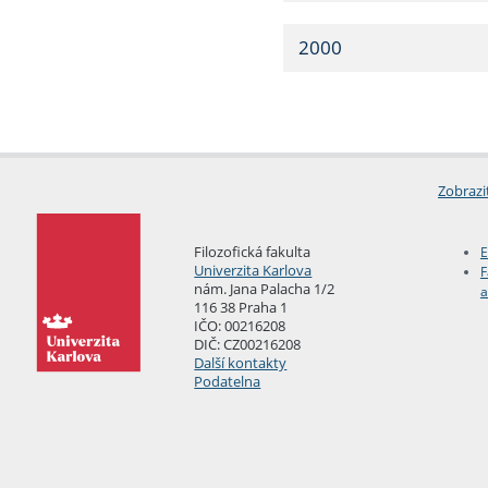
2000
Zobrazi
Filozofická fakulta
E
Univerzita Karlova
F
nám. Jana Palacha 1/2
a
116 38 Praha 1
IČO: 00216208
DIČ: CZ00216208
Další kontakty
Podatelna