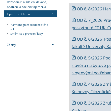
Rozhodnutí a sdělení děkana,
opatření a sdělení tajemníka
OD č. 8/2026 Ha
Opatření děkana
OD č. 7_2026 Prav
Harmonogram akademického
poskytnuté FF UK_C
roku
Směrnice a provozní řády
OD č. 6/2026 Posk
Zápisy
fakultě Univerzity K
OD č. 5/2026 Podr
z úvěru na bytové po
s bytovými potřebam
OD č. 4/2026 Změ
Knihovny Filozofické
OD č. 3/2026 Zruš
Karlovy