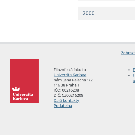
2000
Zobrazi
Filozofická fakulta
E
Univerzita Karlova
F
nám. Jana Palacha 1/2
a
116 38 Praha 1
IČO: 00216208
DIČ: CZ00216208
Další kontakty
Podatelna