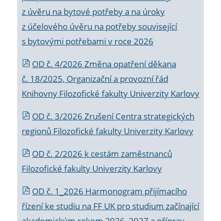
z úvěru na bytové potřeby a na úroky
z účelového úvěru na potřeby související
s bytovými potřebami v roce 2026
OD č. 4/2026 Změna opatření děkana
č. 18/2025, Organizační a provozní řád
Knihovny Filozofické fakulty Univerzity Karlovy
OD č. 3/2026 Zrušení Centra strategických
regionů Filozofické fakulty Univerzity Karlovy
OD č. 2/2026 k
cestám zaměstnanců
Filozofické fakulty Univerzity Karlovy
OD č. 1_2026 Harmonogram přijímacího
řízení ke studiu na FF UK pro studium začínající
akademickým rokem 2026_2027 a příprav