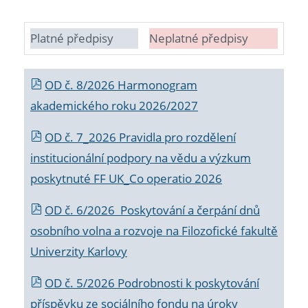
Platné předpisy
Neplatné předpisy
OD č. 8/2026 Harmonogram
akademického roku 2026/2027
OD č. 7_2026 Pravidla pro rozdělení
institucionální podpory na vědu a výzkum
poskytnuté FF UK_Co operatio 2026
OD č. 6/2026 Poskytování a čerpání dnů
osobního volna a rozvoje na Filozofické fakultě
Univerzity Karlovy
OD č. 5/2026 Podrobnosti k poskytování
příspěvku ze sociálního fondu na úroky