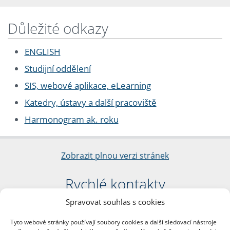
Důležité odkazy
ENGLISH
Studijní oddělení
SIS, webové aplikace, eLearning
Katedry, ústavy a další pracoviště
Harmonogram ak. roku
Zobrazit plnou verzi stránek
Rychlé kontakty
Spravovat souhlas s cookies
Filozofická fakulta
Univerzita Karlova
Tyto webové stránky používají soubory cookies a další sledovací nástroje
nám. Jana Palacha 1/2