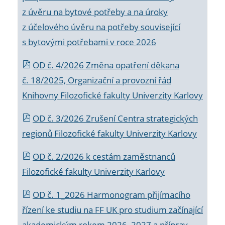
z úvěru na bytové potřeby a na úroky
z účelového úvěru na potřeby související
s bytovými potřebami v roce 2026
OD č. 4/2026 Změna opatření děkana
č. 18/2025, Organizační a provozní řád
Knihovny Filozofické fakulty Univerzity Karlovy
OD č. 3/2026 Zrušení Centra strategických
regionů Filozofické fakulty Univerzity Karlovy
OD č. 2/2026 k
cestám zaměstnanců
Filozofické fakulty Univerzity Karlovy
OD č. 1_2026 Harmonogram přijímacího
řízení ke studiu na FF UK pro studium začínající
akademickým rokem 2026_2027 a příprav