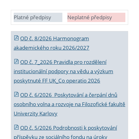
Platné předpisy
Neplatné předpisy
OD č. 8/2026 Harmonogram
akademického roku 2026/2027
OD č. 7_2026 Pravidla pro rozdělení
institucionální podpory na vědu a výzkum
poskytnuté FF UK_Co operatio 2026
OD č. 6/2026 Poskytování a čerpání dnů
osobního volna a rozvoje na Filozofické fakultě
Univerzity Karlovy
OD č. 5/2026 Podrobnosti k poskytování
příspěvku ze sociálního fondu na úroky