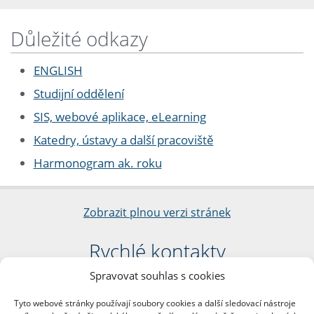
Důležité odkazy
ENGLISH
Studijní oddělení
SIS, webové aplikace, eLearning
Katedry, ústavy a další pracoviště
Harmonogram ak. roku
Zobrazit plnou verzi stránek
Rychlé kontakty
Spravovat souhlas s cookies
Filozofická fakulta
Univerzita Karlova
Tyto webové stránky používají soubory cookies a další sledovací nástroje
nám. Jana Palacha 1/2