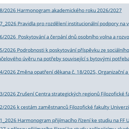
 8/2026 Harmonogram akademického roku 2026/2027
 7_2026 Pravidla pro rozdělení institucionální podpory n
6/2026 Poskytování a čerpání dnů osobního volna a rozvoje
 5/2026 Podrobnosti k poskytování příspěvku ze sociálníh
účelového úvěru na potřeby související s bytovými potřeb
 4/2026 Změna opatření děkana č. 18/2025, Organizační a p
3/2026 Zrušení Centra strategických regionů Filozofické f
 2/2026 k
cestám zaměstnanců Filozofické fakulty Univerzi
 1_2026 Harmonogram přijímacího řízení ke studiu na FF 
7 a příprav přijímacího řízení ke studiu začínajícímu 