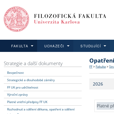
FAKULTA
UCHAZEČI
STUDUJÍCÍ
Opatřen
FAKULTA
UCHAZEČI
STUDUJÍCÍ
VĚDA A VÝZKUM
ZAHRANIČÍ
Struktura a
Co studova
Bakalářsk
O vědě a 
Aktuální n
Strategie a další dokumenty
FF
>
Fakulta
>
Str
Bezpečnost
Dozvědět se více
Podat přihlášku
Dozvědět se více
Dozvědět se více
Dozvědět se více
Strategie 
Učitelské 
Doktorské
Akademické
Vyjíždějící
Strategické a dlouhodobé záměry
2026
Podpora a
Informace 
Rigorózní 
Granty a p
Přijíždějíc
FF UK pro udržitelnost
Výroční zprávy
Absolventi
Vyjíždějíc
Platné vnitřní předpisy FF UK
Platné p
Rozhodnutí a sdělení děkana, opatření a sdělení
Fakultní š