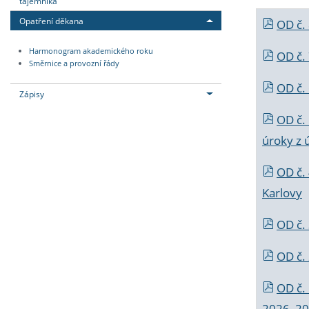
tajemníka
Opatření děkana
OD č.
Harmonogram akademického roku
OD č.
Směrnice a provozní řády
OD č. 
Zápisy
OD č.
úroky z 
OD č.
Karlovy
OD č. 
OD č.
OD č.
2026_202