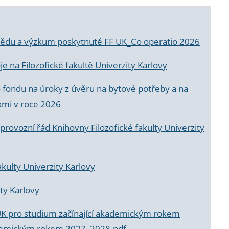
a vědu a výzkum poskytnuté FF UK_Co operatio 2026
 na Filozofické fakultě Univerzity Karlovy
o fondu na úroky z úvěru na bytové potřeby a na
ami v roce 2026
rovozní řád Knihovny Filozofické fakulty Univerzity
akulty Univerzity Karlovy
ty Karlovy
UK pro studium začínající akademickým rokem
akademickým rokem 2027_2028.pdf