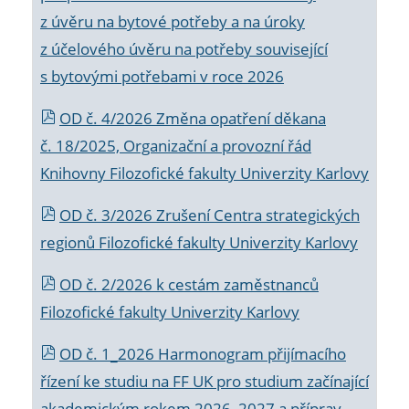
z úvěru na bytové potřeby a na úroky
z účelového úvěru na potřeby související
s bytovými potřebami v roce 2026
OD č. 4/2026 Změna opatření děkana
č. 18/2025, Organizační a provozní řád
Knihovny Filozofické fakulty Univerzity Karlovy
OD č. 3/2026 Zrušení Centra strategických
regionů Filozofické fakulty Univerzity Karlovy
OD č. 2/2026 k
cestám zaměstnanců
Filozofické fakulty Univerzity Karlovy
OD č. 1_2026 Harmonogram přijímacího
řízení ke studiu na FF UK pro studium začínající
akademickým rokem 2026_2027 a příprav