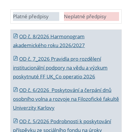
Platné předpisy
Neplatné předpisy
OD č. 8/2026 Harmonogram
akademického roku 2026/2027
OD č. 7_2026 Pravidla pro rozdělení
institucionální podpory na vědu a výzkum
poskytnuté FF UK_Co operatio 2026
OD č. 6/2026 Poskytování a čerpání dnů
osobního volna a rozvoje na Filozofické fakultě
Univerzity Karlovy
OD č. 5/2026 Podrobnosti k poskytování
příspěvku ze sociálního fondu na úroky