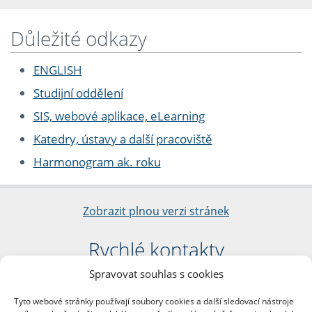
Důležité odkazy
ENGLISH
Studijní oddělení
SIS, webové aplikace, eLearning
Katedry, ústavy a další pracoviště
Harmonogram ak. roku
Zobrazit plnou verzi stránek
Rychlé kontakty
Spravovat souhlas s cookies
Filozofická fakulta
Univerzita Karlova
Tyto webové stránky používají soubory cookies a další sledovací nástroje
nám. Jana Palacha 1/2