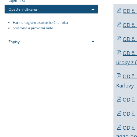
tajemníka
Opatření děkana
OD č.
Harmonogram akademického roku
OD č.
Směrnice a provozní řády
OD č. 
Zápisy
OD č.
úroky z 
OD č.
Karlovy
OD č. 
OD č.
OD č.
2026_202