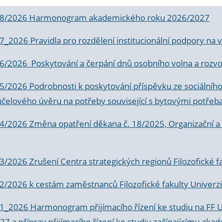
 8/2026 Harmonogram akademického roku 2026/2027
 7_2026 Pravidla pro rozdělení institucionální podpory n
6/2026 Poskytování a čerpání dnů osobního volna a rozvoje
 5/2026 Podrobnosti k poskytování příspěvku ze sociálníh
účelového úvěru na potřeby související s bytovými potřeb
 4/2026 Změna opatření děkana č. 18/2025, Organizační a p
3/2026 Zrušení Centra strategických regionů Filozofické f
 2/2026 k
cestám zaměstnanců Filozofické fakulty Univerzi
 1_2026 Harmonogram přijímacího řízení ke studiu na FF 
7 a příprav přijímacího řízení ke studiu začínajícímu 