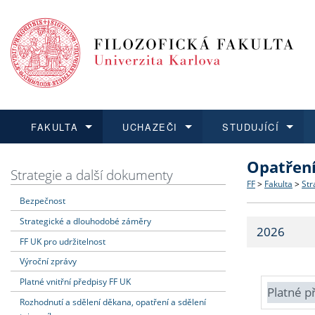
FAKULTA
UCHAZEČI
STUDUJÍCÍ
Opatřen
FAKULTA
UCHAZEČI
STUDUJÍCÍ
VĚDA A VÝZKUM
ZAHRANIČÍ
Struktura a
Co studova
Bakalářsk
O vědě a 
Aktuální n
Strategie a další dokumenty
FF
>
Fakulta
>
Str
Bezpečnost
Dozvědět se více
Podat přihlášku
Dozvědět se více
Dozvědět se více
Dozvědět se více
Strategie 
Učitelské 
Doktorské
Akademické
Vyjíždějící
Strategické a dlouhodobé záměry
2026
Podpora a
Informace 
Rigorózní 
Granty a p
Přijíždějíc
FF UK pro udržitelnost
Výroční zprávy
Absolventi
Vyjíždějíc
Platné vnitřní předpisy FF UK
Platné p
Rozhodnutí a sdělení děkana, opatření a sdělení
Fakultní š