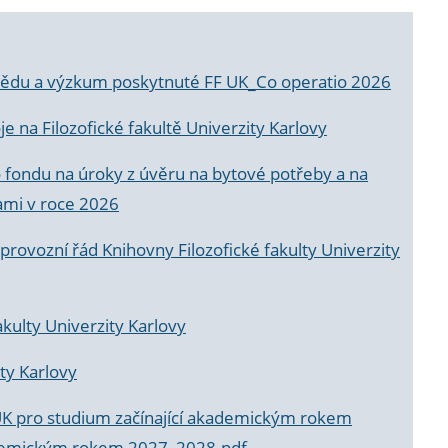
a vědu a výzkum poskytnuté FF UK_Co operatio 2026
 na Filozofické fakultě Univerzity Karlovy
o fondu na úroky z úvěru na bytové potřeby a na
ami v roce 2026
rovozní řád Knihovny Filozofické fakulty Univerzity
akulty Univerzity Karlovy
ty Karlovy
UK pro studium začínající akademickým rokem
akademickým rokem 2027_2028.pdf